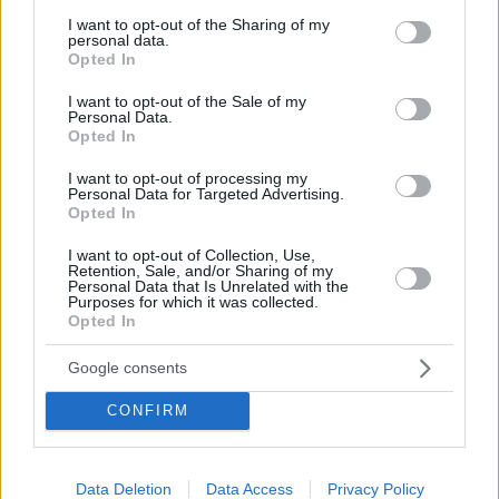
services and may gather and store information including but
not limited to your visit or usage behaviour. You may click to
I want to opt-out of the Sharing of my
personal data.
grant or deny consent to Google and its third-party tags to
Opted In
use your data for below specified purposes in below Google
consent section.
I want to opt-out of the Sale of my
Personal Data.
Opted In
I want to opt-out of processing my
Personal Data for Targeted Advertising.
Opted In
Κοινοποιήστε
I want to opt-out of Collection, Use,
Retention, Sale, and/or Sharing of my
Personal Data that Is Unrelated with the
Purposes for which it was collected.
Προηγούμενη
Επόμενη
Opted In
Κιβωτός της Ορθοδοξίας
Ελεύθερη Ώρα
Google consents
CONFIRM
Τα σχόλια έχουν απενεργοποιηθεί για
όλους προσωρινά!
Data Deletion
Data Access
Privacy Policy