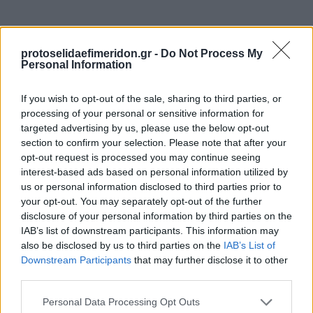
protoselidaefimeridon.gr -
Do Not Process My
Personal Information
If you wish to opt-out of the sale, sharing to third parties, or
processing of your personal or sensitive information for
targeted advertising by us, please use the below opt-out
section to confirm your selection. Please note that after your
Προηγούμενη
Επόμενη
opt-out request is processed you may continue seeing
Κιβωτός της Ορθοδοξίας
Ελεύθερη Ώρα
interest-based ads based on personal information utilized by
us or personal information disclosed to third parties prior to
your opt-out. You may separately opt-out of the further
disclosure of your personal information by third parties on the
IAB’s list of downstream participants. This information may
also be disclosed by us to third parties on the
IAB’s List of
Downstream Participants
that may further disclose it to other
third parties.
Please note that this website/app uses one or more Google
Personal Data Processing Opt Outs