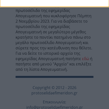
Σε αυτή τη σελίδα θα βρείτε το
πρωτοσέλιδο της εφημερίδας
Απογευματινή που κυκλοφόρησε Πέμπτη
2 Νοεμβρίου 2023. Για να διαβάσετε το
πρωτοσέλιδο της εφημερίδας
Απογευματινή σε μεγαλύτερο μέγεθος
κρατήστε το ποντίκι πατημένο πάνω στο
μεγάλο πρωτοσέλιδο Απογευματινή και
σύρετε προς την κατέυθυνση που θέλετε.
Για να δείτε το ιστορικό αρχείο της
εφημερίδας Απογευματινή πατήστε
εδώ
ή
πατήστε από μενού "Αρχείο" και επιλέξτε
από τη λίστα Απογευματινή.
Copyright © 2012 - 2026
protoselidaefimeridon.gr
Επικοινωνία:
info@protoselidaefimeridon.gr