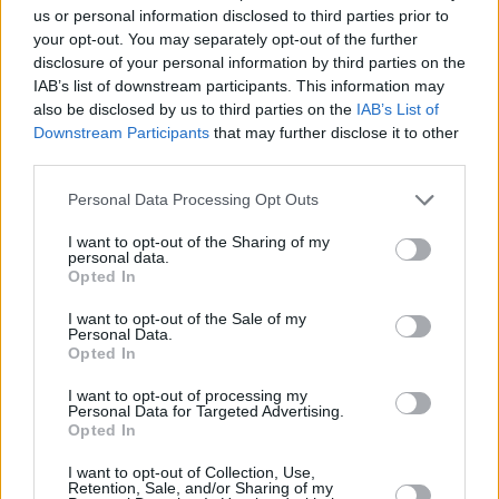
us or personal information disclosed to third parties prior to
your opt-out. You may separately opt-out of the further
disclosure of your personal information by third parties on the
IAB’s list of downstream participants. This information may
also be disclosed by us to third parties on the
IAB’s List of
Downstream Participants
that may further disclose it to other
third parties.
Please note that this website/app uses one or more Google
Personal Data Processing Opt Outs
Κοινοποιήστε
services and may gather and store information including but
not limited to your visit or usage behaviour. You may click to
I want to opt-out of the Sharing of my
personal data.
grant or deny consent to Google and its third-party tags to
Opted In
use your data for below specified purposes in below Google
Οπισθόφυλλο εφημερίδας Λόγος
consent section.
I want to opt-out of the Sale of my
Personal Data.
Opted In
I want to opt-out of processing my
Personal Data for Targeted Advertising.
Opted In
I want to opt-out of Collection, Use,
Retention, Sale, and/or Sharing of my