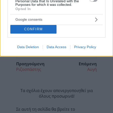
Personal Data that Is Unrelated with the
Purposes for which it was collected.
Opted In
Google consents
CONFIRM
Data Deletion
Data Access
Privacy Policy
Προηγούμενη
Επόμενη
Ριζοσπάστης
Αυγή
Τα σχόλια έχουν απενεργοποιηθεί για
όλους προσωρινά!
Σε αυτή τη σελίδα θα βρείτε το