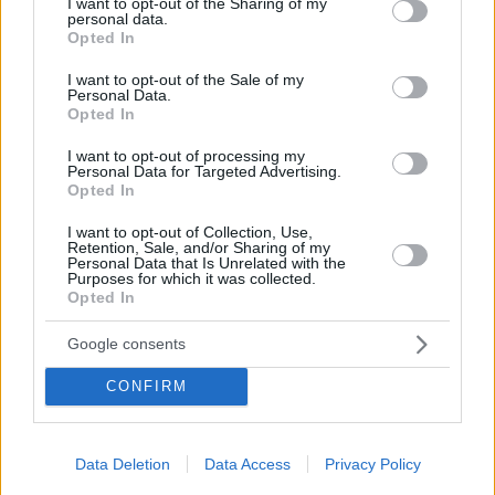
not limited to your visit or usage behaviour. You may click to
I want to opt-out of the Sharing of my
personal data.
grant or deny consent to Google and its third-party tags to
Opted In
use your data for below specified purposes in below Google
consent section.
I want to opt-out of the Sale of my
Personal Data.
Opted In
I want to opt-out of processing my
Personal Data for Targeted Advertising.
Opted In
Κοινοποιήστε
I want to opt-out of Collection, Use,
Retention, Sale, and/or Sharing of my
Personal Data that Is Unrelated with the
Purposes for which it was collected.
Opted In
Προηγούμενη
Επόμενη
Εστία
Των συντακτών
Google consents
CONFIRM
Τα σχόλια έχουν απενεργοποιηθεί για
όλους προσωρινά!
Data Deletion
Data Access
Privacy Policy