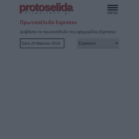
protoselida
efimeridon.gr
Πρωτοσέλιδο Espresso
Διαβάστε το πρωτοσέλιδο της εφημερίδας Espresso