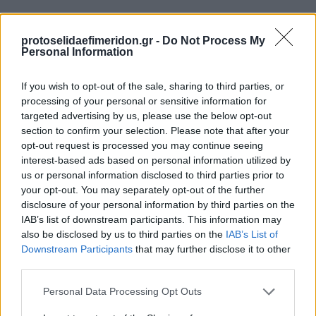
protoselidaefimeridon.gr -
Do Not Process My
Personal Information
If you wish to opt-out of the sale, sharing to third parties, or
processing of your personal or sensitive information for
targeted advertising by us, please use the below opt-out
section to confirm your selection. Please note that after your
Προηγούμενη
Επόμενη
opt-out request is processed you may continue seeing
Εστία
Των συντακτών
interest-based ads based on personal information utilized by
us or personal information disclosed to third parties prior to
your opt-out. You may separately opt-out of the further
disclosure of your personal information by third parties on the
IAB’s list of downstream participants. This information may
also be disclosed by us to third parties on the
IAB’s List of
Downstream Participants
that may further disclose it to other
third parties.
Please note that this website/app uses one or more Google
Personal Data Processing Opt Outs
services and may gather and store information including but