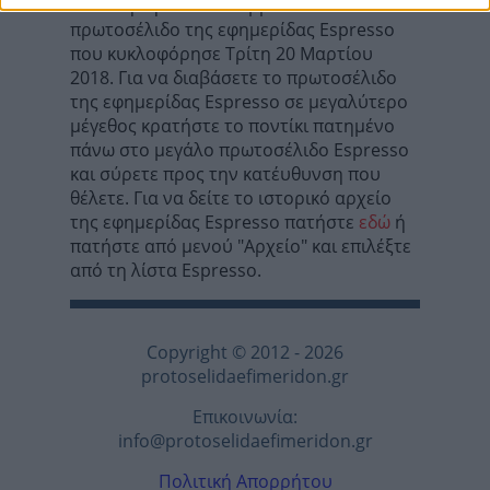
Σε αυτή τη σελίδα θα βρείτε το
πρωτοσέλιδο της εφημερίδας Espresso
που κυκλοφόρησε Τρίτη 20 Μαρτίου
2018. Για να διαβάσετε το πρωτοσέλιδο
της εφημερίδας Espresso σε μεγαλύτερο
μέγεθος κρατήστε το ποντίκι πατημένο
πάνω στο μεγάλο πρωτοσέλιδο Espresso
και σύρετε προς την κατέυθυνση που
θέλετε. Για να δείτε το ιστορικό αρχείο
της εφημερίδας Espresso πατήστε
εδώ
ή
πατήστε από μενού "Αρχείο" και επιλέξτε
από τη λίστα Espresso.
Copyright © 2012 - 2026
protoselidaefimeridon.gr
Επικοινωνία:
info@protoselidaefimeridon.gr
Πολιτική Απορρήτου