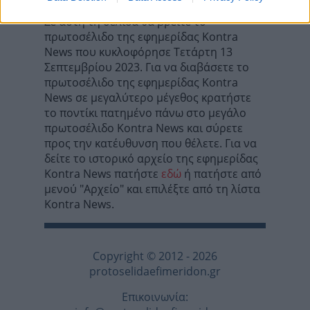
Σε αυτή τη σελίδα θα βρείτε το
πρωτοσέλιδο της εφημερίδας Kontra
News που κυκλοφόρησε Τετάρτη 13
Σεπτεμβρίου 2023. Για να διαβάσετε το
πρωτοσέλιδο της εφημερίδας Kontra
News σε μεγαλύτερο μέγεθος κρατήστε
το ποντίκι πατημένο πάνω στο μεγάλο
πρωτοσέλιδο Kontra News και σύρετε
προς την κατέυθυνση που θέλετε. Για να
δείτε το ιστορικό αρχείο της εφημερίδας
Kontra News πατήστε
εδώ
ή πατήστε από
μενού "Αρχείο" και επιλέξτε από τη λίστα
Kontra News.
Copyright © 2012 - 2026
protoselidaefimeridon.gr
Επικοινωνία: