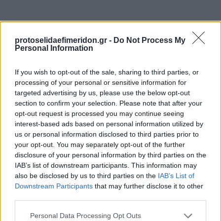
protoselidaefimeridon.gr -
Do Not Process My
Personal Information
If you wish to opt-out of the sale, sharing to third parties, or
processing of your personal or sensitive information for
targeted advertising by us, please use the below opt-out
section to confirm your selection. Please note that after your
Προηγούμενη
Επόμενη
opt-out request is processed you may continue seeing
On time
Star Press
interest-based ads based on personal information utilized by
us or personal information disclosed to third parties prior to
your opt-out. You may separately opt-out of the further
disclosure of your personal information by third parties on the
IAB’s list of downstream participants. This information may
also be disclosed by us to third parties on the
IAB’s List of
Downstream Participants
that may further disclose it to other
third parties.
Please note that this website/app uses one or more Google
Personal Data Processing Opt Outs