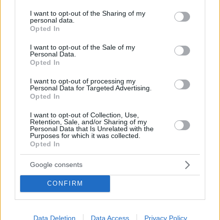
services and may gather and store information including but
not limited to your visit or usage behaviour. You may click to
I want to opt-out of the Sharing of my
personal data.
grant or deny consent to Google and its third-party tags to
Opted In
use your data for below specified purposes in below Google
consent section.
I want to opt-out of the Sale of my
Personal Data.
Opted In
I want to opt-out of processing my
Personal Data for Targeted Advertising.
Opted In
Κοινοποιήστε
I want to opt-out of Collection, Use,
Retention, Sale, and/or Sharing of my
Personal Data that Is Unrelated with the
Purposes for which it was collected.
Opted In
Προηγούμενη
Επόμενη
On time
Star Press
Google consents
CONFIRM
Τα σχόλια έχουν απενεργοποιηθεί για
όλους προσωρινά!
Data Deletion
Data Access
Privacy Policy