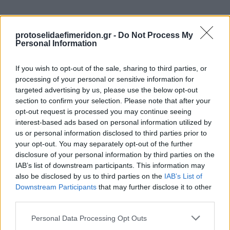
protoselidaefimeridon.gr -
Do Not Process My
Personal Information
If you wish to opt-out of the sale, sharing to third parties, or
processing of your personal or sensitive information for
targeted advertising by us, please use the below opt-out
section to confirm your selection. Please note that after your
Προηγούμενη
Επόμενη
opt-out request is processed you may continue seeing
Εστία
Των συντακτών
interest-based ads based on personal information utilized by
us or personal information disclosed to third parties prior to
your opt-out. You may separately opt-out of the further
disclosure of your personal information by third parties on the
IAB’s list of downstream participants. This information may
also be disclosed by us to third parties on the
IAB’s List of
Downstream Participants
that may further disclose it to other
third parties.
Please note that this website/app uses one or more Google
Personal Data Processing Opt Outs
services and may gather and store information including but