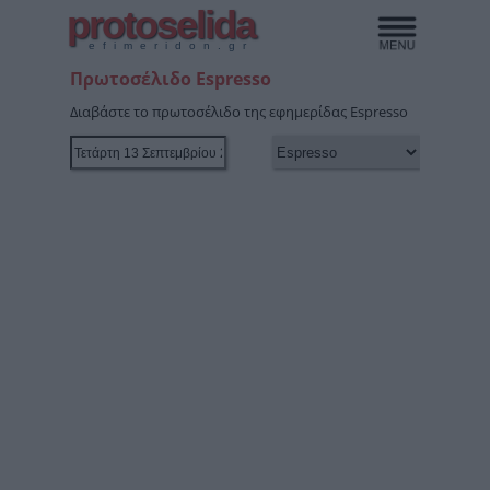
protoselida
efimeridon.gr
Πρωτοσέλιδο Espresso
Διαβάστε το πρωτοσέλιδο της εφημερίδας Espresso