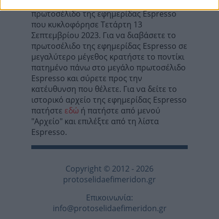
Σε αυτή τη σελίδα θα βρείτε το
πρωτοσέλιδο της εφημερίδας Espresso
που κυκλοφόρησε Τετάρτη 13
Σεπτεμβρίου 2023. Για να διαβάσετε το
πρωτοσέλιδο της εφημερίδας Espresso σε
μεγαλύτερο μέγεθος κρατήστε το ποντίκι
πατημένο πάνω στο μεγάλο πρωτοσέλιδο
Espresso και σύρετε προς την
κατέυθυνση που θέλετε. Για να δείτε το
ιστορικό αρχείο της εφημερίδας Espresso
πατήστε
εδώ
ή πατήστε από μενού
"Αρχείο" και επιλέξτε από τη λίστα
Espresso.
Copyright © 2012 - 2026
protoselidaefimeridon.gr
Επικοινωνία:
info@protoselidaefimeridon.gr