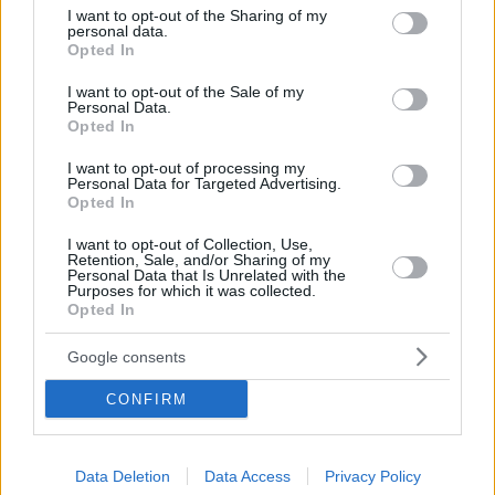
not limited to your visit or usage behaviour. You may click to
I want to opt-out of the Sharing of my
personal data.
grant or deny consent to Google and its third-party tags to
Opted In
use your data for below specified purposes in below Google
consent section.
I want to opt-out of the Sale of my
Personal Data.
Opted In
I want to opt-out of processing my
Personal Data for Targeted Advertising.
Opted In
Κοινοποιήστε
I want to opt-out of Collection, Use,
Retention, Sale, and/or Sharing of my
Personal Data that Is Unrelated with the
Purposes for which it was collected.
Προηγούμενη
Επόμενη
Opted In
Εστία
Των συντακτών
Google consents
CONFIRM
Τα σχόλια έχουν απενεργοποιηθεί για
όλους προσωρινά!
Data Deletion
Data Access
Privacy Policy