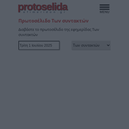
protoselida
efimeridon.gr
Πρωτοσέλιδο Των συντακτών
Διαβάστε το πρωτοσέλιδο της εφημερίδας Των
συντακτών