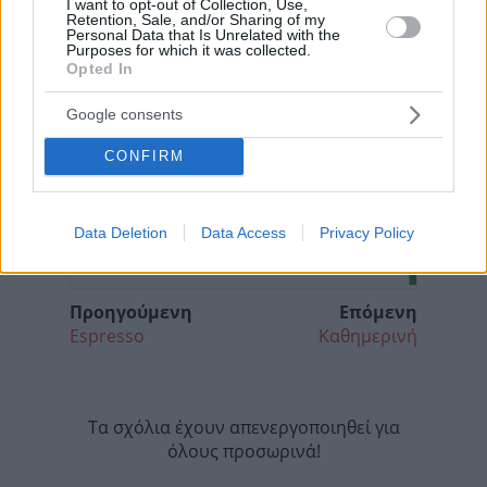
I want to opt-out of Collection, Use,
Retention, Sale, and/or Sharing of my
Personal Data that Is Unrelated with the
Purposes for which it was collected.
Opted In
Google consents
CONFIRM
Data Deletion
Data Access
Privacy Policy
Προηγούμενη
Επόμενη
Espresso
Καθημερινή
Τα σχόλια έχουν απενεργοποιηθεί για
όλους προσωρινά!