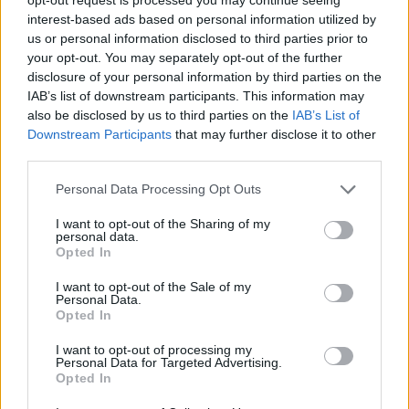
interest-based ads based on personal information utilized by
us or personal information disclosed to third parties prior to
your opt-out. You may separately opt-out of the further
disclosure of your personal information by third parties on the
IAB’s list of downstream participants. This information may
also be disclosed by us to third parties on the
IAB’s List of
Downstream Participants
that may further disclose it to other
third parties.
Please note that this website/app uses one or more Google
Personal Data Processing Opt Outs
Κοινοποιήστε
services and may gather and store information including but
not limited to your visit or usage behaviour. You may click to
I want to opt-out of the Sharing of my
personal data.
grant or deny consent to Google and its third-party tags to
Opted In
use your data for below specified purposes in below Google
Οπισθόφυλλο εφημερίδας Των συντακτών
consent section.
I want to opt-out of the Sale of my
Personal Data.
Opted In
I want to opt-out of processing my
Personal Data for Targeted Advertising.
Opted In