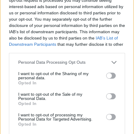
opt-out request is processed you may continue seeing
interest-based ads based on personal information utilized by
us or personal information disclosed to third parties prior to
your opt-out. You may separately opt-out of the further
disclosure of your personal information by third parties on the
IAB’s list of downstream participants. This information may
also be disclosed by us to third parties on the
IAB’s List of
Downstream Participants
that may further disclose it to other
third parties.
Please note that this website/app uses one or more Google
Personal Data Processing Opt Outs
Κοινοποιήστε
services and may gather and store information including but
not limited to your visit or usage behaviour. You may click to
I want to opt-out of the Sharing of my
personal data.
grant or deny consent to Google and its third-party tags to
Opted In
use your data for below specified purposes in below Google
Οπισθόφυλλο εφημερίδας Απογευματινή
consent section.
I want to opt-out of the Sale of my
Personal Data.
Opted In
I want to opt-out of processing my
Personal Data for Targeted Advertising.
Opted In