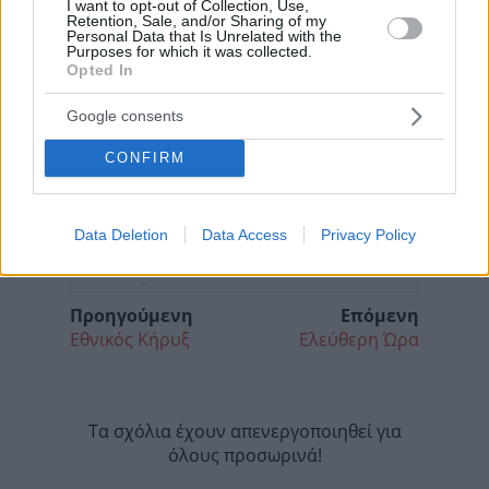
I want to opt-out of Collection, Use,
Retention, Sale, and/or Sharing of my
Personal Data that Is Unrelated with the
Purposes for which it was collected.
Opted In
Google consents
CONFIRM
Data Deletion
Data Access
Privacy Policy
Προηγούμενη
Επόμενη
Εθνικός Κήρυξ
Ελεύθερη Ώρα
Τα σχόλια έχουν απενεργοποιηθεί για
όλους προσωρινά!