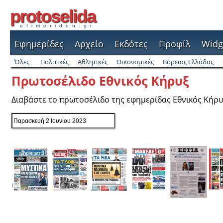
protoselida
efimeridon.gr
Εφημερίδες
Αρχείο
Εκδότες
Προφίλ
Widg
Όλες
Πολιτικές
Αθλητικές
Οικονομικές
Βόρειας Ελλάδας
Πρωτοσέλιδο Εθνικός Κήρυξ
Διαβάστε το πρωτοσέλιδο της εφημερίδας Εθνικός Κήρ