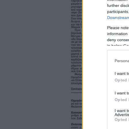
further disc
participants
Downstream 
Please note
information 
deny consent
in below Go
Persona
I want t
Opted 
I want t
Opted 
I want 
Advertis
Opted 