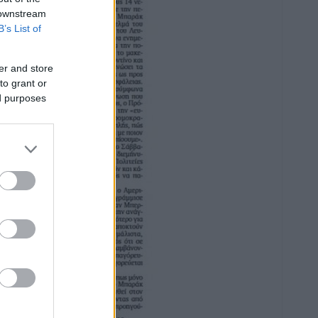
 downstream
B’s List of
er and store
to grant or
ed purposes