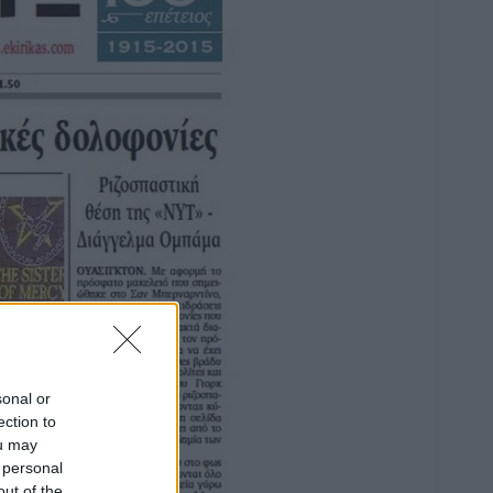
sonal or
ection to
ou may
 personal
out of the