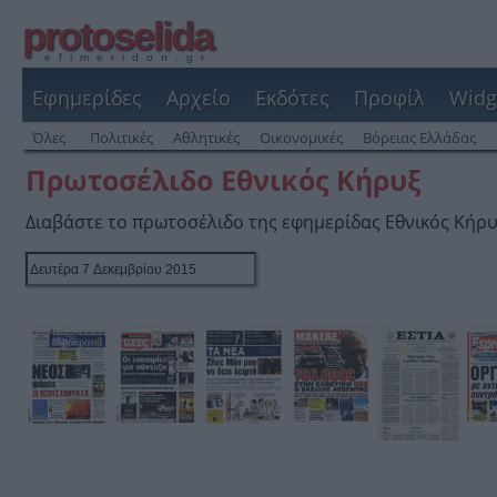
protoselida
efimeridon.gr
Εφημερίδες
Αρχείο
Εκδότες
Προφίλ
Widg
Όλες
Πολιτικές
Αθλητικές
Οικονομικές
Βόρειας Ελλάδας
Πρωτοσέλιδο Εθνικός Κήρυξ
Διαβάστε το πρωτοσέλιδο της εφημερίδας Εθνικός Κήρ