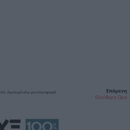
Επόμενη
ίτε. Αριστερό κλικ για επαναφορά!
Ελεύθερη Ώρα