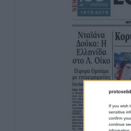
protoseli
If you wish 
sensitive in
confirm you
continue se
information 