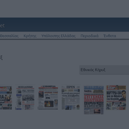
et
Θεσσαλίας
Κρήτης
Υπόλοιπης Ελλάδας
Περιοδικά
Ένθετα
υξ