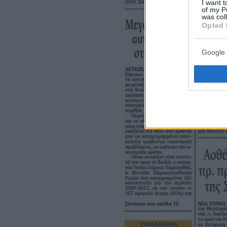
I want t
of my P
was col
Opted 
Google 