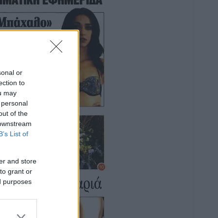
sonal or
ection to
ou may
 personal
out of the
 downstream
B’s List of
er and store
to grant or
ed purposes