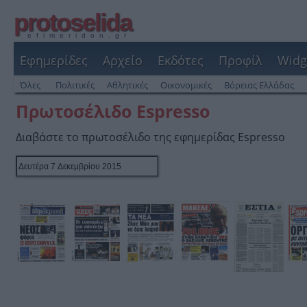
protoselida
efimeridon.gr
Εφημερίδες
Αρχείο
Εκδότες
Προφίλ
Widg
Όλες
Πολιτικές
Αθλητικές
Οικονομικές
Βόρειας Ελλάδας
Πρωτοσέλιδο Espresso
Διαβάστε το πρωτοσέλιδο της εφημερίδας Espresso