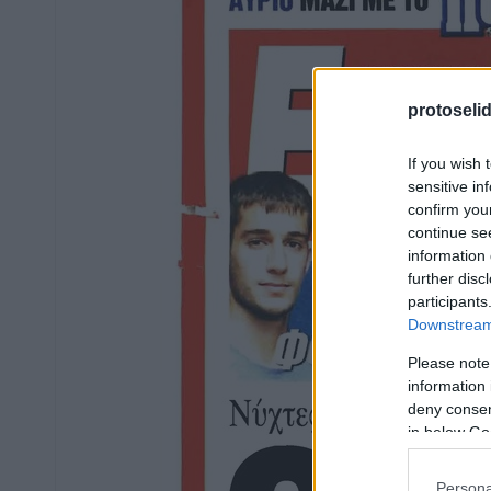
protoseli
If you wish 
sensitive in
confirm you
continue se
information 
further disc
participants
Downstream 
Please note
information 
deny consent
in below Go
Persona