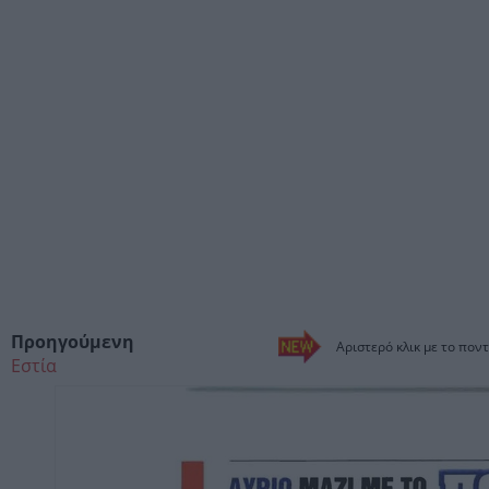
Προηγούμενη
Αριστερό κλικ με το ποντ
Εστία