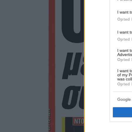
I want t
Opted 
I want t
Opted 
I want 
Advertis
Opted 
I want t
of my P
was col
Opted 
Google 