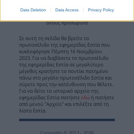
Data Deletion
Data Access
Privacy Policy
Τα σχόλια έχουν απενεργοποιηθεί για
όλους προσωρινά!
Σε αυτή τη σελίδα θα βρείτε το
πρωτοσέλιδο της εφημερίδας Εστία που
κυκλοφόρησε Πέμπτη 16 Νοεμβρίου
2023. Για να διαβάσετε το πρωτοσέλιδο
της εφημερίδας Εστία σε μεγαλύτερο
μέγεθος κρατήστε το ποντίκι πατημένο
πάνω στο μεγάλο πρωτοσέλιδο Εστία και
σύρετε προς την κατέυθυνση που θέλετε.
Για να δείτε το ιστορικό αρχείο της
εφημερίδας Εστία πατήστε
εδώ
ή πατήστε
από μενού "Αρχείο" και επιλέξτε από τη
λίστα Εστία.
Copyright © 2012 - 2026