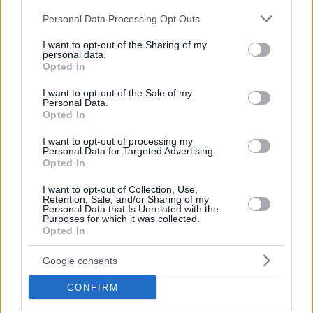
Please note that this website/app uses one or more Google
Personal Data Processing Opt Outs
services and may gather and store information including but
not limited to your visit or usage behaviour. You may click to
I want to opt-out of the Sharing of my
personal data.
grant or deny consent to Google and its third-party tags to
Opted In
use your data for below specified purposes in below Google
consent section.
I want to opt-out of the Sale of my
Personal Data.
Opted In
I want to opt-out of processing my
Personal Data for Targeted Advertising.
Opted In
I want to opt-out of Collection, Use,
Retention, Sale, and/or Sharing of my
Personal Data that Is Unrelated with the
Purposes for which it was collected.
Κοινοποιήστε
Opted In
Google consents
Προηγούμενη
Επόμενη
CONFIRM
Μακελειό
Espresso