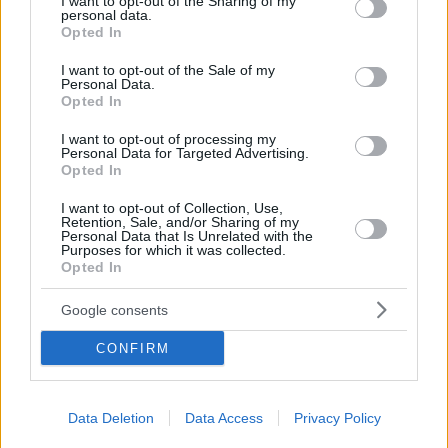
not limited to your visit or usage behaviour. You may click to
I want to opt-out of the Sharing of my
personal data.
grant or deny consent to Google and its third-party tags to
Opted In
use your data for below specified purposes in below Google
consent section.
I want to opt-out of the Sale of my
Personal Data.
Opted In
I want to opt-out of processing my
Personal Data for Targeted Advertising.
Opted In
Κοινοποιήστε
I want to opt-out of Collection, Use,
Retention, Sale, and/or Sharing of my
Personal Data that Is Unrelated with the
Purposes for which it was collected.
Προηγούμενη
Επόμενη
Opted In
Εστία
Των συντακτών
Google consents
CONFIRM
Τα σχόλια έχουν απενεργοποιηθεί για
όλους προσωρινά!
Data Deletion
Data Access
Privacy Policy