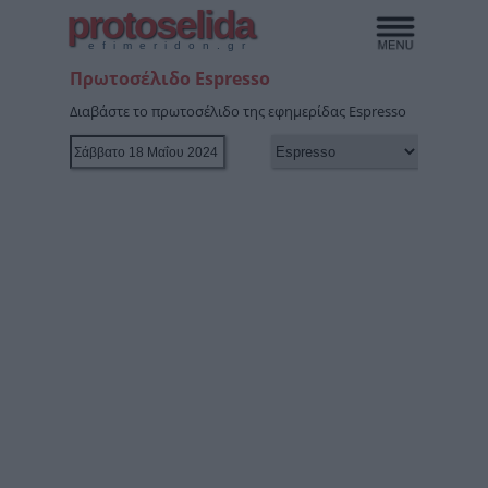
protoselida
efimeridon.gr
Πρωτοσέλιδο Espresso
Διαβάστε το πρωτοσέλιδο της εφημερίδας Espresso