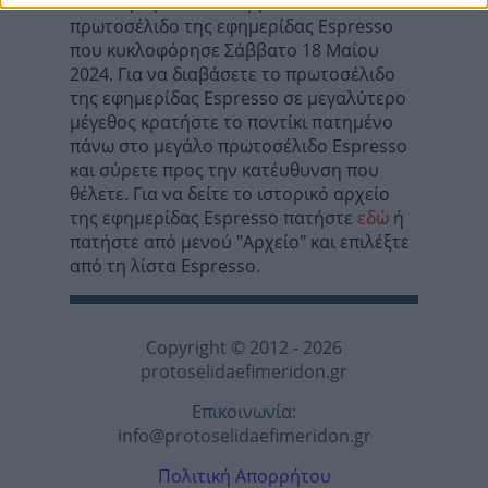
Σε αυτή τη σελίδα θα βρείτε το
πρωτοσέλιδο της εφημερίδας Espresso
που κυκλοφόρησε Σάββατο 18 Μαΐου
2024. Για να διαβάσετε το πρωτοσέλιδο
της εφημερίδας Espresso σε μεγαλύτερο
μέγεθος κρατήστε το ποντίκι πατημένο
πάνω στο μεγάλο πρωτοσέλιδο Espresso
και σύρετε προς την κατέυθυνση που
θέλετε. Για να δείτε το ιστορικό αρχείο
της εφημερίδας Espresso πατήστε
εδώ
ή
πατήστε από μενού "Αρχείο" και επιλέξτε
από τη λίστα Espresso.
Copyright © 2012 - 2026
protoselidaefimeridon.gr
Επικοινωνία:
info@protoselidaefimeridon.gr
Πολιτική Απορρήτου