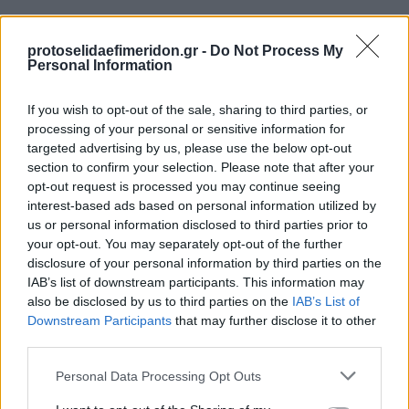
protoselidaefimeridon.gr -
Do Not Process My
Personal Information
If you wish to opt-out of the sale, sharing to third parties, or
processing of your personal or sensitive information for
targeted advertising by us, please use the below opt-out
section to confirm your selection. Please note that after your
Προηγούμενη
Επόμενη
opt-out request is processed you may continue seeing
Εστία
Των συντακτών
interest-based ads based on personal information utilized by
us or personal information disclosed to third parties prior to
your opt-out. You may separately opt-out of the further
disclosure of your personal information by third parties on the
IAB’s list of downstream participants. This information may
also be disclosed by us to third parties on the
IAB’s List of
Downstream Participants
that may further disclose it to other
third parties.
Please note that this website/app uses one or more Google
Personal Data Processing Opt Outs
services and may gather and store information including but