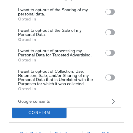
services and may gather and store information including but
not limited to your visit or usage behaviour. You may click to
I want to opt-out of the Sharing of my
personal data.
grant or deny consent to Google and its third-party tags to
Opted In
use your data for below specified purposes in below Google
consent section.
I want to opt-out of the Sale of my
Personal Data.
Opted In
I want to opt-out of processing my
Personal Data for Targeted Advertising.
Opted In
Κοινοποιήστε
I want to opt-out of Collection, Use,
Retention, Sale, and/or Sharing of my
Personal Data that Is Unrelated with the
Purposes for which it was collected.
Opted In
Προηγούμενη
Επόμενη
Απογευματινή
Εφημερίδα Συνταξιούχων
Google consents
CONFIRM
Τα σχόλια έχουν απενεργοποιηθεί για
όλους προσωρινά!