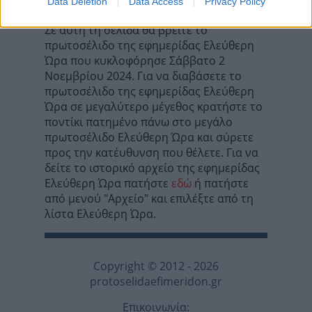
Data Deletion
Data Access
Privacy Policy
Σε αυτή τη σελίδα θα βρείτε το
πρωτοσέλιδο της εφημερίδας Ελεύθερη
Ώρα που κυκλοφόρησε Σάββατο 2
Νοεμβρίου 2024. Για να διαβάσετε το
πρωτοσέλιδο της εφημερίδας Ελεύθερη
Ώρα σε μεγαλύτερο μέγεθος κρατήστε το
ποντίκι πατημένο πάνω στο μεγάλο
πρωτοσέλιδο Ελεύθερη Ώρα και σύρετε
προς την κατέυθυνση που θέλετε. Για να
δείτε το ιστορικό αρχείο της εφημερίδας
Ελεύθερη Ώρα πατήστε
εδώ
ή πατήστε
από μενού "Αρχείο" και επιλέξτε από τη
λίστα Ελεύθερη Ώρα.
Copyright © 2012 - 2026
protoselidaefimeridon.gr
Επικοινωνία: