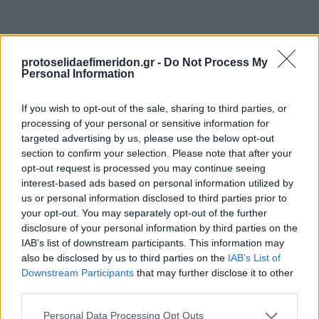
protoselidaefimeridon.gr -
Do Not Process My
Personal Information
If you wish to opt-out of the sale, sharing to third parties, or
processing of your personal or sensitive information for
targeted advertising by us, please use the below opt-out
section to confirm your selection. Please note that after your
Προηγούμενη
Επόμενη
opt-out request is processed you may continue seeing
Απογευματινή
Εφημερίδα Συνταξιούχων
interest-based ads based on personal information utilized by
us or personal information disclosed to third parties prior to
your opt-out. You may separately opt-out of the further
disclosure of your personal information by third parties on the
IAB’s list of downstream participants. This information may
also be disclosed by us to third parties on the
IAB’s List of
Downstream Participants
that may further disclose it to other
third parties.
Please note that this website/app uses one or more Google
Personal Data Processing Opt Outs