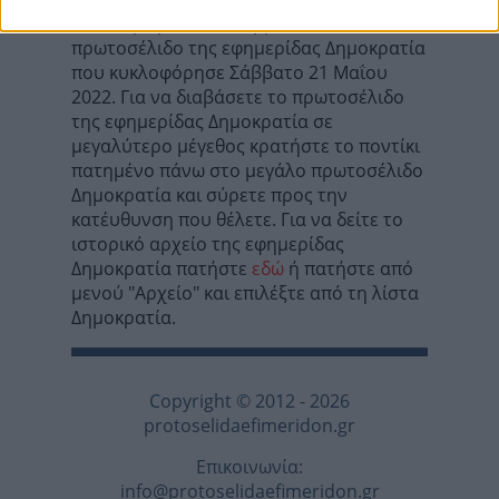
Σε αυτή τη σελίδα θα βρείτε το
πρωτοσέλιδο της εφημερίδας Δημοκρατία
που κυκλοφόρησε Σάββατο 21 Μαΐου
2022. Για να διαβάσετε το πρωτοσέλιδο
της εφημερίδας Δημοκρατία σε
μεγαλύτερο μέγεθος κρατήστε το ποντίκι
πατημένο πάνω στο μεγάλο πρωτοσέλιδο
Δημοκρατία και σύρετε προς την
κατέυθυνση που θέλετε. Για να δείτε το
ιστορικό αρχείο της εφημερίδας
Δημοκρατία πατήστε
εδώ
ή πατήστε από
μενού "Αρχείο" και επιλέξτε από τη λίστα
Δημοκρατία.
Copyright © 2012 - 2026
protoselidaefimeridon.gr
Επικοινωνία:
info@protoselidaefimeridon.gr