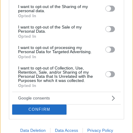
services and may gather and store information including but
not limited to your visit or usage behaviour. You may click to
I want to opt-out of the Sharing of my
personal data.
grant or deny consent to Google and its third-party tags to
Opted In
use your data for below specified purposes in below Google
consent section.
I want to opt-out of the Sale of my
Personal Data.
Opted In
I want to opt-out of processing my
Personal Data for Targeted Advertising.
Opted In
Κοινοποιήστε
I want to opt-out of Collection, Use,
Retention, Sale, and/or Sharing of my
Personal Data that Is Unrelated with the
Purposes for which it was collected.
Επόμενη
Opted In
Ελεύθερος Τύπος
Google consents
CONFIRM
Τα σχόλια έχουν απενεργοποιηθεί για
όλους προσωρινά!
Data Deletion
Data Access
Privacy Policy