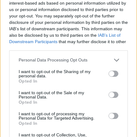
interest-based ads based on personal information utilized by
us or personal information disclosed to third parties prior to
your opt-out. You may separately opt-out of the further
disclosure of your personal information by third parties on the
IAB’s list of downstream participants. This information may
also be disclosed by us to third parties on the
IAB’s List of
Downstream Participants
that may further disclose it to other
third parties.
Please note that this website/app uses one or more Google
Personal Data Processing Opt Outs
Κοινοποιήστε
services and may gather and store information including but
not limited to your visit or usage behaviour. You may click to
I want to opt-out of the Sharing of my
personal data.
grant or deny consent to Google and its third-party tags to
Opted In
use your data for below specified purposes in below Google
Οπισθόφυλλο εφημερίδας Apha freepress
consent section.
I want to opt-out of the Sale of my
Personal Data.
Opted In
I want to opt-out of processing my
Personal Data for Targeted Advertising.
Opted In
I want to opt-out of Collection, Use,