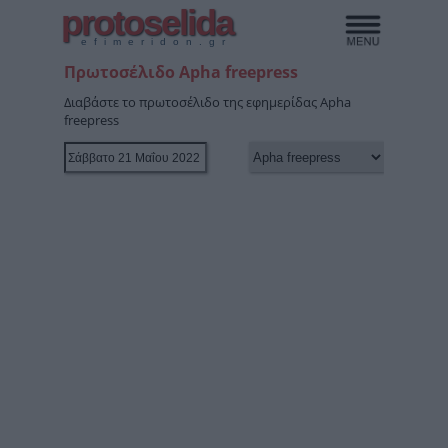
protoselida
efimeridon.gr
Πρωτοσέλιδο Apha freepress
Διαβάστε το πρωτοσέλιδο της εφημερίδας Apha
freepress