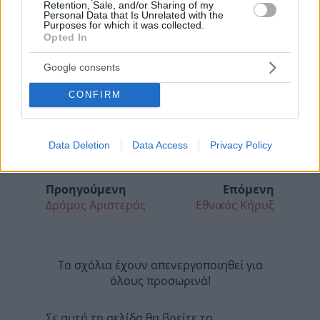
Retention, Sale, and/or Sharing of my
Personal Data that Is Unrelated with the
Purposes for which it was collected.
Opted In
Google consents
CONFIRM
Data Deletion
Data Access
Privacy Policy
Προηγούμενη
Επόμενη
Δρόμος Αριστεράς
Εθνικός Κήρυξ
Τα σχόλια έχουν απενεργοποιηθεί για
όλους προσωρινά!
Σε αυτή τη σελίδα θα βρείτε το