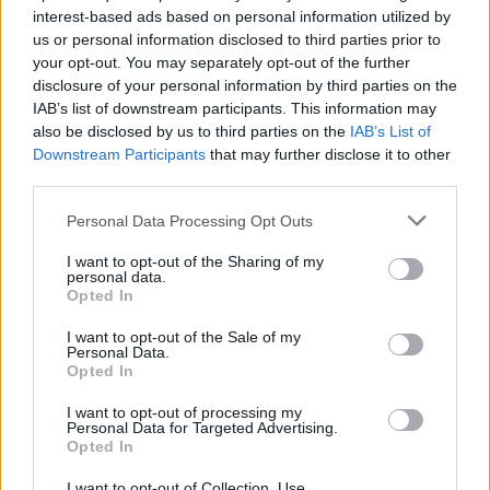
interest-based ads based on personal information utilized by
us or personal information disclosed to third parties prior to
your opt-out. You may separately opt-out of the further
disclosure of your personal information by third parties on the
IAB’s list of downstream participants. This information may
also be disclosed by us to third parties on the
IAB’s List of
Downstream Participants
that may further disclose it to other
third parties.
Please note that this website/app uses one or more Google
Personal Data Processing Opt Outs
Κοινοποιήστε
services and may gather and store information including but
not limited to your visit or usage behaviour. You may click to
I want to opt-out of the Sharing of my
personal data.
grant or deny consent to Google and its third-party tags to
Opted In
use your data for below specified purposes in below Google
Οπισθόφυλλο εφημερίδας Απογευματινή
consent section.
I want to opt-out of the Sale of my
Personal Data.
Opted In
I want to opt-out of processing my
Personal Data for Targeted Advertising.
Opted In
I want to opt-out of Collection, Use,