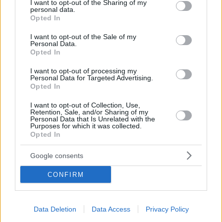
not limited to your visit or usage behaviour. You may click to
I want to opt-out of the Sharing of my
personal data.
grant or deny consent to Google and its third-party tags to
Opted In
use your data for below specified purposes in below Google
Οπισθόφυλλο εφημερίδας Εθνικός Κήρυξ
consent section.
I want to opt-out of the Sale of my
Personal Data.
Opted In
I want to opt-out of processing my
Personal Data for Targeted Advertising.
Opted In
I want to opt-out of Collection, Use,
Retention, Sale, and/or Sharing of my
Personal Data that Is Unrelated with the
Purposes for which it was collected.
Opted In
Google consents
CONFIRM
Data Deletion
Data Access
Privacy Policy