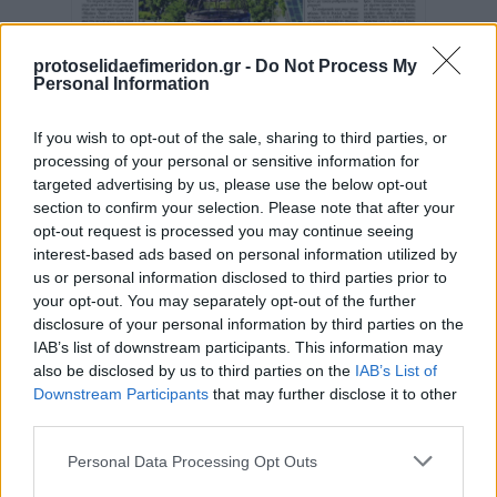
protoselidaefimeridon.gr -
Do Not Process My
Personal Information
If you wish to opt-out of the sale, sharing to third parties, or
processing of your personal or sensitive information for
targeted advertising by us, please use the below opt-out
section to confirm your selection. Please note that after your
opt-out request is processed you may continue seeing
interest-based ads based on personal information utilized by
us or personal information disclosed to third parties prior to
your opt-out. You may separately opt-out of the further
disclosure of your personal information by third parties on the
IAB’s list of downstream participants. This information may
also be disclosed by us to third parties on the
IAB’s List of
Downstream Participants
that may further disclose it to other
third parties.
Please note that this website/app uses one or more Google
Personal Data Processing Opt Outs
Κοινοποιήστε
services and may gather and store information including but