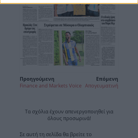
Προηγούμενη
Επόμενη
Finance and Markets Voice
Απογευματινή
Τα σχόλια έχουν απενεργοποιηθεί για
όλους προσωρινά!
Σε αυτή τη σελίδα θα βρείτε το