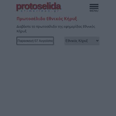
protoselida
efimeridon.gr
Πρωτοσέλιδο Εθνικός Κήρυξ
Διαβάστε το πρωτοσέλιδο της εφημερίδας Εθνικός
Κήρυξ