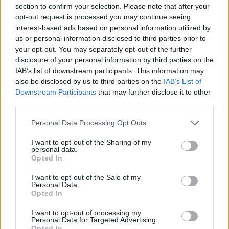
section to confirm your selection. Please note that after your
opt-out request is processed you may continue seeing
interest-based ads based on personal information utilized by
us or personal information disclosed to third parties prior to
your opt-out. You may separately opt-out of the further
disclosure of your personal information by third parties on the
IAB’s list of downstream participants. This information may
also be disclosed by us to third parties on the
IAB’s List of
Downstream Participants
that may further disclose it to other
third parties.
Please note that this website/app uses one or more Google
Personal Data Processing Opt Outs
Κοινοποιήστε
services and may gather and store information including but
not limited to your visit or usage behaviour. You may click to
I want to opt-out of the Sharing of my
personal data.
grant or deny consent to Google and its third-party tags to
Opted In
use your data for below specified purposes in below Google
Οπισθόφυλλο εφημερίδας Νέα Κρήτη
consent section.
I want to opt-out of the Sale of my
Personal Data.
Opted In
I want to opt-out of processing my
Personal Data for Targeted Advertising.
Opted In