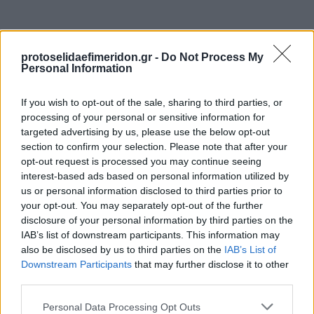
protoselidaefimeridon.gr -
Do Not Process My
Personal Information
If you wish to opt-out of the sale, sharing to third parties, or
processing of your personal or sensitive information for
targeted advertising by us, please use the below opt-out
section to confirm your selection. Please note that after your
Προηγούμενη
Επόμενη
opt-out request is processed you may continue seeing
Sportime
enwsi.gr
interest-based ads based on personal information utilized by
us or personal information disclosed to third parties prior to
your opt-out. You may separately opt-out of the further
disclosure of your personal information by third parties on the
IAB’s list of downstream participants. This information may
also be disclosed by us to third parties on the
IAB’s List of
Downstream Participants
that may further disclose it to other
third parties.
Please note that this website/app uses one or more Google
Personal Data Processing Opt Outs