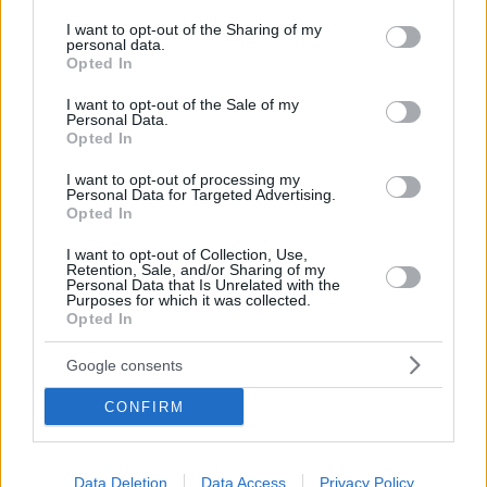
services and may gather and store information including but
not limited to your visit or usage behaviour. You may click to
I want to opt-out of the Sharing of my
personal data.
grant or deny consent to Google and its third-party tags to
Opted In
use your data for below specified purposes in below Google
consent section.
I want to opt-out of the Sale of my
Personal Data.
Opted In
I want to opt-out of processing my
Personal Data for Targeted Advertising.
Opted In
Κοινοποιήστε
I want to opt-out of Collection, Use,
Retention, Sale, and/or Sharing of my
Personal Data that Is Unrelated with the
Purposes for which it was collected.
Opted In
Προηγούμενη
Επόμενη
Sportime
enwsi.gr
Google consents
CONFIRM
Τα σχόλια έχουν απενεργοποιηθεί για
όλους προσωρινά!
Data Deletion
Data Access
Privacy Policy