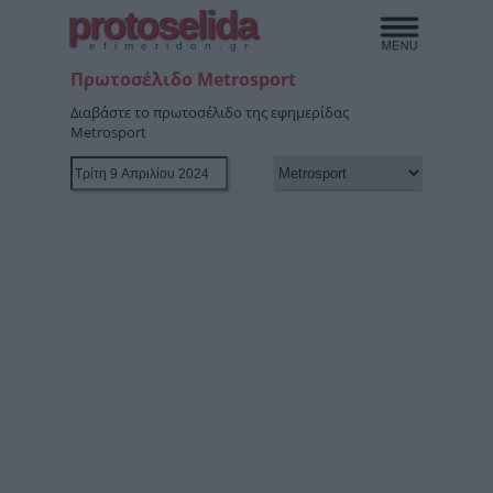
protoselida
efimeridon.gr
Πρωτοσέλιδο Metrosport
Διαβάστε το πρωτοσέλιδο της εφημερίδας
Metrosport