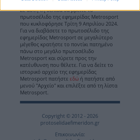
Σε αυτή τη σελίδα θα βρείτε το
πρωτοσέλιδο της εφημερίδας Metrosport
που κυκλοφόρησε Τρίτη 9 Απριλίου 2024.
Για να διαβάσετε το πρωτοσέλιδο της
εφημερίδας Metrosport σε μεγαλύτερο
μέγεθος κρατήστε το ποντίκι πατημένο
πάνω στο μεγάλο πρωτοσέλιδο
Metrosport και σύρετε προς την
κατέυθυνση που θέλετε. Για να δείτε το
ιστορικό αρχείο της εφημερίδας
Metrosport πατήστε
εδώ
ή πατήστε από
μενού "Αρχείο" και επιλέξτε από τη λίστα
Metrosport.
Copyright © 2012 - 2026
protoselidaefimeridon.gr
Επικοινωνία: