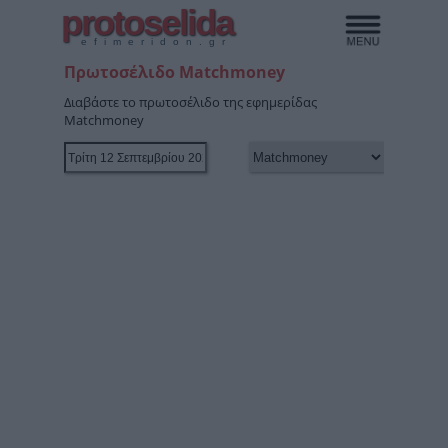
protoselida
efimeridon.gr
Πρωτοσέλιδο Matchmoney
Διαβάστε το πρωτοσέλιδο της εφημερίδας
Matchmoney