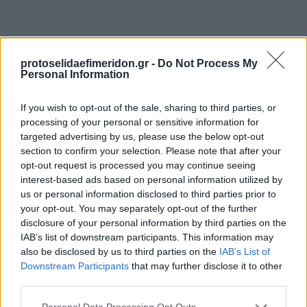
protoselidaefimeridon.gr -
Do Not Process My
Personal Information
If you wish to opt-out of the sale, sharing to third parties, or
processing of your personal or sensitive information for
targeted advertising by us, please use the below opt-out
Προηγούμενη
Επόμενη
section to confirm your selection. Please note that after your
Πατρίς Σπορ
Kingbet
opt-out request is processed you may continue seeing
interest-based ads based on personal information utilized by
us or personal information disclosed to third parties prior to
your opt-out. You may separately opt-out of the further
disclosure of your personal information by third parties on the
IAB’s list of downstream participants. This information may
also be disclosed by us to third parties on the
IAB’s List of
Downstream Participants
that may further disclose it to other
third parties.
Please note that this website/app uses one or more Google