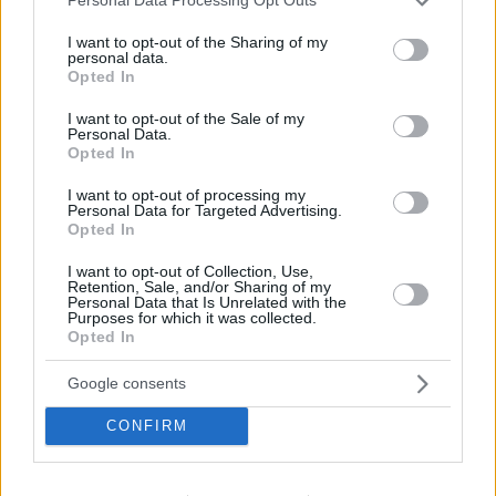
Personal Data Processing Opt Outs
services and may gather and store information including but
not limited to your visit or usage behaviour. You may click to
I want to opt-out of the Sharing of my
personal data.
grant or deny consent to Google and its third-party tags to
Opted In
use your data for below specified purposes in below Google
consent section.
I want to opt-out of the Sale of my
Personal Data.
Opted In
I want to opt-out of processing my
Personal Data for Targeted Advertising.
Opted In
Κοινοποιήστε
I want to opt-out of Collection, Use,
Retention, Sale, and/or Sharing of my
Personal Data that Is Unrelated with the
Purposes for which it was collected.
Opted In
Προηγούμενη
Επόμενη
Πατρίς Σπορ
Kingbet
Google consents
CONFIRM
Τα σχόλια έχουν απενεργοποιηθεί για