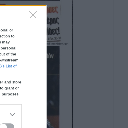
sonal or
ection to
ou may
 personal
out of the
 downstream
B’s List of
er and store
to grant or
ed purposes