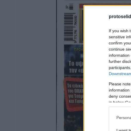
protoseli
If you wish 
sensitive in
confirm you
continue se
information 
further disc
participants
Downstream 
Please note
information 
deny consent
in below Go
Persona
I want t