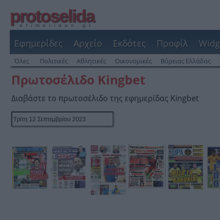
protoselida
efimeridon.gr
Εφημερίδες
Αρχείο
Εκδότες
Προφίλ
Widg
Όλες
Πολιτικές
Αθλητικές
Οικονομικές
Βόρειας Ελλάδας
Πρωτοσέλιδο Kingbet
Διαβάστε το πρωτοσέλιδο της εφημερίδας Kingbet