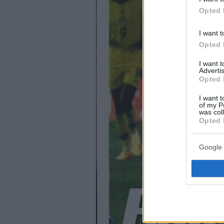
Opted 
I want t
Opted 
I want 
Advertis
Opted 
I want t
of my P
was col
Opted 
Google 