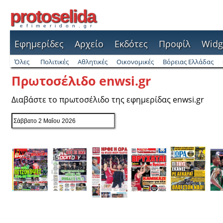
protoselida
efimeridon.gr
Εφημερίδες
Αρχείο
Εκδότες
Προφίλ
Widg
Όλες
Πολιτικές
Αθλητικές
Οικονομικές
Βόρειας Ελλάδας
Πρωτοσέλιδο enwsi.gr
Διαβάστε το πρωτοσέλιδο της εφημερίδας enwsi.gr