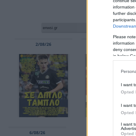
continue se
information 
further disc
participants
Downstream 
Please note
information 
2/08/26
3/08/26
deny consent
in below Go
Persona
I want t
Opted 
I want t
Opted 
I want 
Advertis
6/08/26
Opted 