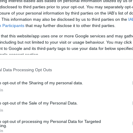
eing interest-based ads based on personal information utilized by us or
disclosed to third parties prior to your opt-out. You may separately opt-
losure of your personal information by third parties on the IAB’s list of
. This information may also be disclosed by us to third parties on the
IA
Participants
that may further disclose it to other third parties.
 that this website/app uses one or more Google services and may gath
including but not limited to your visit or usage behaviour. You may click 
4/08/26
5/08/26
 to Google and its third-party tags to use your data for below specifi
ogle consent section.
l Data Processing Opt Outs
o opt-out of the Sharing of my personal data.
In
o opt-out of the Sale of my Personal Data.
In
to opt-out of processing my Personal Data for Targeted
ing.
7/08/26
8/08/26
In