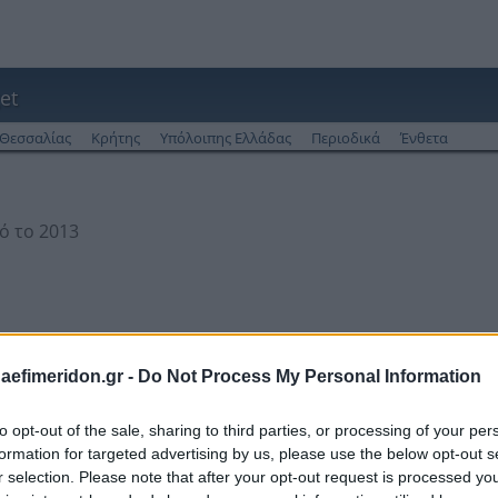
et
Θεσσαλίας
Κρήτης
Υπόλοιπης Ελλάδας
Περιοδικά
Ένθετα
ό το 2013
daefimeridon.gr -
Do Not Process My Personal Information
to opt-out of the sale, sharing to third parties, or processing of your per
formation for targeted advertising by us, please use the below opt-out s
r selection. Please note that after your opt-out request is processed y