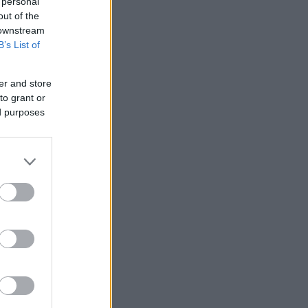
 personal
out of the
 downstream
B’s List of
er and store
to grant or
ed purposes