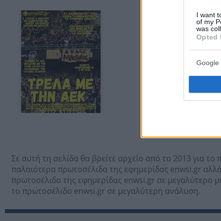
I want t
of my P
was col
Opted 
Google 
Σε αυτή τη σελίδα θα βρείτε αρχείο από το 2013 για το
παλαιότερα πρωτοσέλιδα της εφημερίδας enwsi.gr αλλάζ
πρωτοσέλιδο της εφημερίδας enwsi.gr σε μεγαλύτερο μέ
το πρωτοσέλιδο enwsi.gr σε μεγαλύτερη ανάλυση.