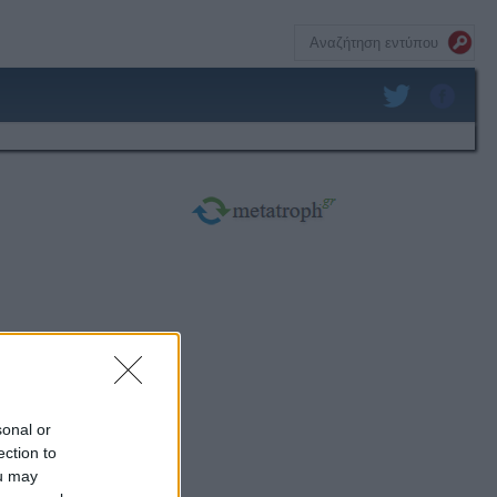
sonal or
ection to
ou may