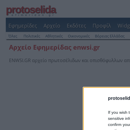
protoselida
efimeridon.gr
Εφημερίδες
Αρχείο
Εκδότες
Προφίλ
Widg
Όλες
Πολιτικές
Αθλητικές
Οικονομικές
Βόρειας Ελλάδας
Αρχείο Εφημερίδας enwsi.gr
ENWSI.GR αρχείο πρωτοσέλιδων και οπισθόφυλλων απ
protoseli
If you wish 
sensitive in
confirm you