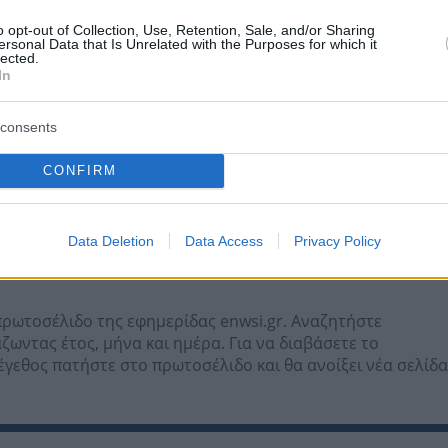
o opt-out of Collection, Use, Retention, Sale, and/or Sharing
ersonal Data that Is Unrelated with the Purposes for which it
lected.
In
consents
CONFIRM
Data Deletion
Data Access
Privacy Policy
 πρωτοσέλιδο της εφημερίδας enwsi.gr. Αναζητήστε
ωντας έτος, μήνα και ημέρα. Για να διαβάσετε το
γεθος πατήστε στο πρωτοσέλιδο και θα ανοίξει νέα σελίδα