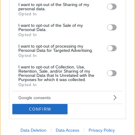
not limited to your visit or usage behaviour. You may click to
I want to opt-out of the Sharing of my
personal data.
grant or deny consent to Google and its third-party tags to
Opted In
use your data for below specified purposes in below Google
consent section.
I want to opt-out of the Sale of my
Personal Data.
Opted In
I want to opt-out of processing my
Personal Data for Targeted Advertising.
Opted In
Κοινοποιήστε
I want to opt-out of Collection, Use,
Retention, Sale, and/or Sharing of my
Personal Data that Is Unrelated with the
Purposes for which it was collected.
Opted In
Προηγούμενη
Επόμενη
Metrosport
Πατρίς Σπορ
Google consents
CONFIRM
Τα σχόλια έχουν απενεργοποιηθεί για
όλους προσωρινά!
Data Deletion
Data Access
Privacy Policy