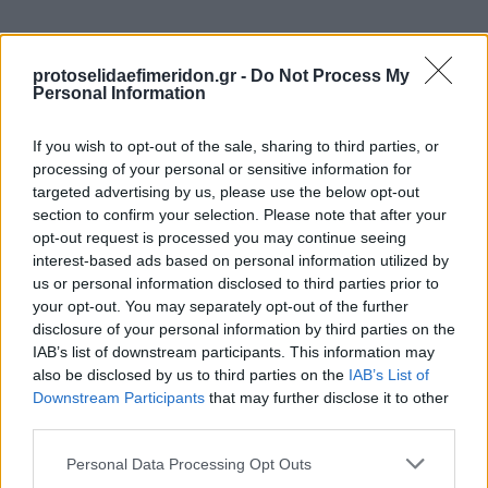
protoselidaefimeridon.gr -
Do Not Process My
Personal Information
If you wish to opt-out of the sale, sharing to third parties, or
processing of your personal or sensitive information for
targeted advertising by us, please use the below opt-out
section to confirm your selection. Please note that after your
Προηγούμενη
Επόμενη
opt-out request is processed you may continue seeing
Metrosport
Πατρίς Σπορ
interest-based ads based on personal information utilized by
us or personal information disclosed to third parties prior to
your opt-out. You may separately opt-out of the further
disclosure of your personal information by third parties on the
IAB’s list of downstream participants. This information may
also be disclosed by us to third parties on the
IAB’s List of
Downstream Participants
that may further disclose it to other
third parties.
Please note that this website/app uses one or more Google
Personal Data Processing Opt Outs
services and may gather and store information including but