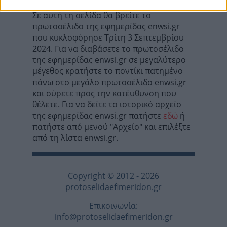
Σε αυτή τη σελίδα θα βρείτε το
πρωτοσέλιδο της εφημερίδας enwsi.gr
που κυκλοφόρησε Τρίτη 3 Σεπτεμβρίου
2024. Για να διαβάσετε το πρωτοσέλιδο
της εφημερίδας enwsi.gr σε μεγαλύτερο
μέγεθος κρατήστε το ποντίκι πατημένο
πάνω στο μεγάλο πρωτοσέλιδο enwsi.gr
και σύρετε προς την κατέυθυνση που
θέλετε. Για να δείτε το ιστορικό αρχείο
της εφημερίδας enwsi.gr πατήστε
εδώ
ή
πατήστε από μενού "Αρχείο" και επιλέξτε
από τη λίστα enwsi.gr.
Copyright © 2012 - 2026
protoselidaefimeridon.gr
Επικοινωνία:
info@protoselidaefimeridon.gr