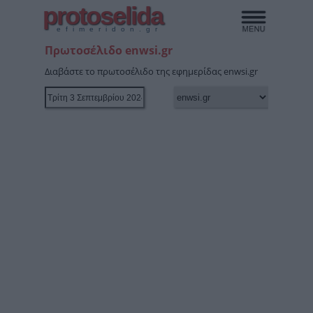
protoselida
efimeridon.gr
Πρωτοσέλιδο enwsi.gr
Διαβάστε το πρωτοσέλιδο της εφημερίδας enwsi.gr