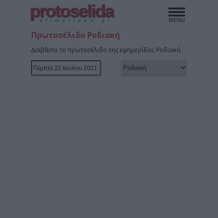
protoselida
efimeridon.gr
Πρωτοσέλιδο Ροδιακή
Διαβάστε το πρωτοσέλιδο της εφημερίδας Ροδιακή