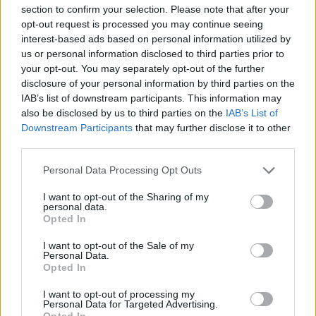
section to confirm your selection. Please note that after your
opt-out request is processed you may continue seeing
interest-based ads based on personal information utilized by
us or personal information disclosed to third parties prior to
your opt-out. You may separately opt-out of the further
disclosure of your personal information by third parties on the
IAB’s list of downstream participants. This information may
also be disclosed by us to third parties on the
IAB’s List of
Downstream Participants
that may further disclose it to other
third parties.
Please note that this website/app uses one or more Google
Personal Data Processing Opt Outs
Κοινοποιήστε
services and may gather and store information including but
not limited to your visit or usage behaviour. You may click to
I want to opt-out of the Sharing of my
personal data.
grant or deny consent to Google and its third-party tags to
Opted In
use your data for below specified purposes in below Google
Οπισθόφυλλο εφημερίδας Ροδιακή
consent section.
I want to opt-out of the Sale of my
Personal Data.
Opted In
I want to opt-out of processing my
Personal Data for Targeted Advertising.
Opted In