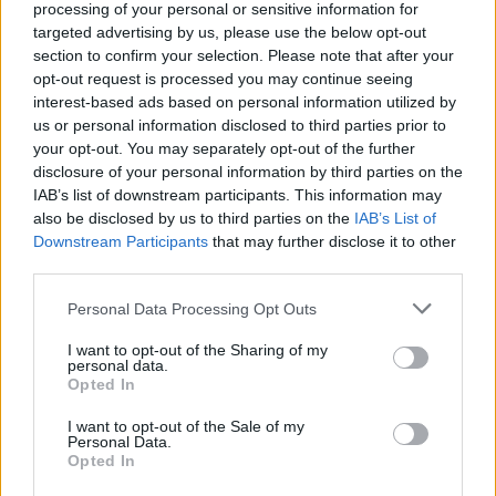
processing of your personal or sensitive information for
targeted advertising by us, please use the below opt-out
section to confirm your selection. Please note that after your
opt-out request is processed you may continue seeing
interest-based ads based on personal information utilized by
us or personal information disclosed to third parties prior to
your opt-out. You may separately opt-out of the further
disclosure of your personal information by third parties on the
IAB’s list of downstream participants. This information may
also be disclosed by us to third parties on the
IAB’s List of
Downstream Participants
that may further disclose it to other
third parties.
Please note that this website/app uses one or more Google
Personal Data Processing Opt Outs
Κοινοποιήστε
services and may gather and store information including but
not limited to your visit or usage behaviour. You may click to
I want to opt-out of the Sharing of my
personal data.
grant or deny consent to Google and its third-party tags to
Opted In
use your data for below specified purposes in below Google
Οπισθόφυλλο εφημερίδας Πρωινή Ηλείας
consent section.
I want to opt-out of the Sale of my
Personal Data.
Opted In