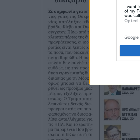
I want t
of my P
was col
Opted 
Google 