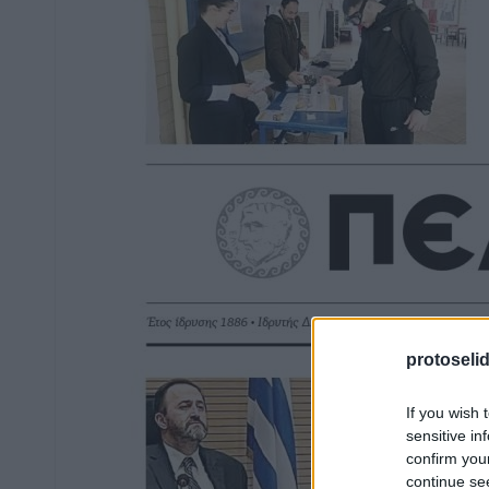
protoseli
If you wish 
sensitive in
confirm you
continue se