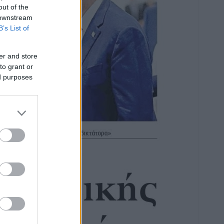
out of the
 downstream
B’s List of
er and store
to grant or
ed purposes