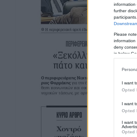
information 
further disc
participants
Downstream 
Please note
information 
deny consent
in below Go
Persona
I want t
Opted 
I want t
Opted 
I want 
Advertis
Opted 