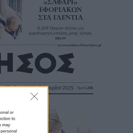
sonal or
ection to
ou may
 personal