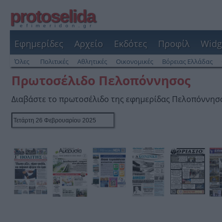
protoselida
efimeridon.gr
Εφημερίδες
Αρχείο
Εκδότες
Προφίλ
Widg
Όλες
Πολιτικές
Αθλητικές
Οικονομικές
Βόρειας Ελλάδας
Πρωτοσέλιδο Πελοπόννησος
Διαβάστε το πρωτοσέλιδο της εφημερίδας Πελοπόννησ