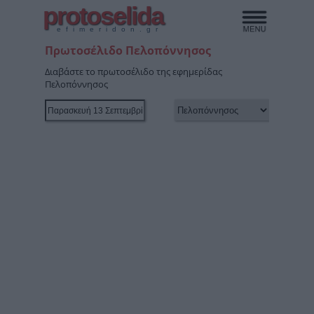
protoselida
efimeridon.gr
Πρωτοσέλιδο Πελοπόννησος
Διαβάστε το πρωτοσέλιδο της εφημερίδας
Πελοπόννησος