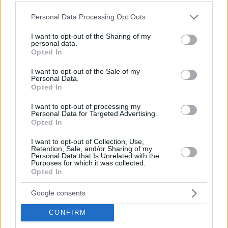
Please note that this website/app uses one or more Google
Personal Data Processing Opt Outs
services and may gather and store information including but
not limited to your visit or usage behaviour. You may click to
I want to opt-out of the Sharing of my
personal data.
grant or deny consent to Google and its third-party tags to
Opted In
use your data for below specified purposes in below Google
consent section.
I want to opt-out of the Sale of my
Personal Data.
Opted In
I want to opt-out of processing my
Personal Data for Targeted Advertising.
Opted In
I want to opt-out of Collection, Use,
Κοινοποιήστε
Retention, Sale, and/or Sharing of my
Personal Data that Is Unrelated with the
Purposes for which it was collected.
Opted In
Προηγούμενη
Επόμενη
Google consents
Επικαιρότητα Δ. Α.
Γνώμη της Πάτρας
CONFIRM