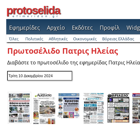
protoselida
efimeridon.gr
Εφημερίδες
Αρχείο
Εκδότες
Προφίλ
Widg
Όλες
Πολιτικές
Αθλητικές
Οικονομικές
Βόρειας Ελλάδας
Πρωτοσέλιδο Πατρις Ηλείας
Διαβάστε το πρωτοσέλιδο της εφημερίδας Πατρις Ηλεία