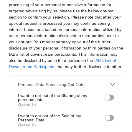
processing of your personal or sensitive information for
targeted advertising by us, please use the below opt-out
section to confirm your selection. Please note that after your
opt-out request is processed you may continue seeing
interest-based ads based on personal information utilized by
us or personal information disclosed to third parties prior to
your opt-out. You may separately opt-out of the further
disclosure of your personal information by third parties on the
IAB’s list of downstream participants. This information may
also be disclosed by us to third parties on the
IAB’s List of
Downstream Participants
that may further disclose it to other
third parties.
Κοινοποιήστε
Please note that this website/app uses one or more Google
Personal Data Processing Opt Outs
services and may gather and store information including but
not limited to your visit or usage behaviour. You may click to
I want to opt-out of the Sharing of my
personal data.
grant or deny consent to Google and its third-party tags to
Opted In
Οπισθόφυλλο εφημερίδας Ο Φιλελεύθερος
use your data for below specified purposes in below Google
Κύπρου
consent section.
I want to opt-out of the Sale of my
Personal Data.
Opted In