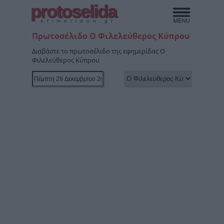
protoselida
efimeridon.gr
Πρωτοσέλιδο Ο Φιλελεύθερος Κύπρου
Διαβάστε το πρωτοσέλιδο της εφημερίδας Ο
Φιλελεύθερος Κύπρου