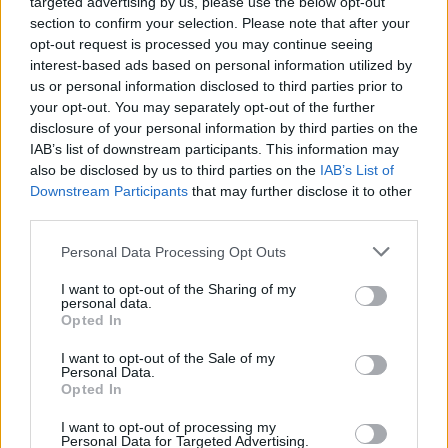
targeted advertising by us, please use the below opt-out
section to confirm your selection. Please note that after your
opt-out request is processed you may continue seeing
interest-based ads based on personal information utilized by
us or personal information disclosed to third parties prior to
your opt-out. You may separately opt-out of the further
disclosure of your personal information by third parties on the
IAB’s list of downstream participants. This information may
also be disclosed by us to third parties on the
IAB’s List of
Downstream Participants
that may further disclose it to other
Προηγούμενη
Επόμενη
third parties.
Κοινωνική
Θριάσιο
Please note that this website/app uses one or more Google
Personal Data Processing Opt Outs
services and may gather and store information including but
Κοινοποιήστε
not limited to your visit or usage behaviour. You may click to
I want to opt-out of the Sharing of my
personal data.
grant or deny consent to Google and its third-party tags to
Opted In
use your data for below specified purposes in below Google
consent section.
Οπισθόφυλλο εφημερίδας Lifo
I want to opt-out of the Sale of my
Personal Data.
Opted In
Προηγούμενη
Επόμενη
I want to opt-out of processing my
Κοινωνική
Θριάσιο
Personal Data for Targeted Advertising.