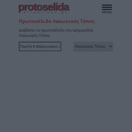
protoselida
efimeridon.gr
Πρωτοσέλιδο Λακωνικός Τύπος
Διαβάστε το πρωτοσέλιδο της εφημερίδας
Λακωνικός Τύπος