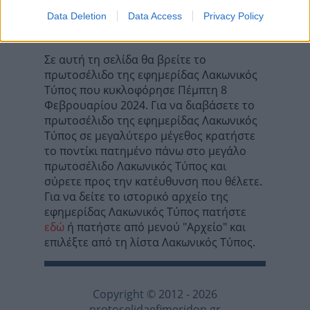
Τα σχόλια έχουν απενεργοποιηθεί για
Data Deletion
Data Access
Privacy Policy
όλους προσωρινά!
Σε αυτή τη σελίδα θα βρείτε το
πρωτοσέλιδο της εφημερίδας Λακωνικός
Τύπος που κυκλοφόρησε Πέμπτη 8
Φεβρουαρίου 2024. Για να διαβάσετε το
πρωτοσέλιδο της εφημερίδας Λακωνικός
Τύπος σε μεγαλύτερο μέγεθος κρατήστε
το ποντίκι πατημένο πάνω στο μεγάλο
πρωτοσέλιδο Λακωνικός Τύπος και
σύρετε προς την κατέυθυνση που θέλετε.
Για να δείτε το ιστορικό αρχείο της
εφημερίδας Λακωνικός Τύπος πατήστε
εδώ
ή πατήστε από μενού "Αρχείο" και
επιλέξτε από τη λίστα Λακωνικός Τύπος.
Copyright © 2012 - 2026
protoselidaefimeridon.gr