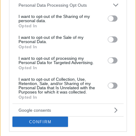
Please note that this website/app uses one or more Google
Personal Data Processing Opt Outs
services and may gather and store information including but
not limited to your visit or usage behaviour. You may click to
I want to opt-out of the Sharing of my
personal data.
grant or deny consent to Google and its third-party tags to
Opted In
use your data for below specified purposes in below Google
consent section.
I want to opt-out of the Sale of my
Personal Data.
Opted In
I want to opt-out of processing my
Personal Data for Targeted Advertising.
Opted In
I want to opt-out of Collection, Use,
Κοινοποιήστε
Retention, Sale, and/or Sharing of my
Personal Data that Is Unrelated with the
Purposes for which it was collected.
Opted In
Προηγούμενη
Επόμενη
Google consents
Πρωινή Ηλείας
Ελευθερία Καλαμάτας
CONFIRM