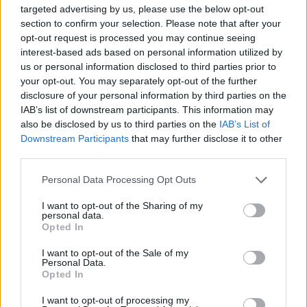
targeted advertising by us, please use the below opt-out
section to confirm your selection. Please note that after your
opt-out request is processed you may continue seeing
interest-based ads based on personal information utilized by
us or personal information disclosed to third parties prior to
your opt-out. You may separately opt-out of the further
disclosure of your personal information by third parties on the
IAB’s list of downstream participants. This information may
also be disclosed by us to third parties on the
IAB’s List of
Downstream Participants
that may further disclose it to other
third parties.
Please note that this website/app uses one or more Google
Personal Data Processing Opt Outs
Κοινοποιήστε
services and may gather and store information including but
not limited to your visit or usage behaviour. You may click to
I want to opt-out of the Sharing of my
personal data.
grant or deny consent to Google and its third-party tags to
Opted In
use your data for below specified purposes in below Google
Οπισθόφυλλο εφημερίδας Λακωνικός Τύπος
consent section.
I want to opt-out of the Sale of my
Personal Data.
Opted In
I want to opt-out of processing my