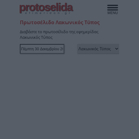
protoselida
efimeridon.gr
Πρωτοσέλιδο Λακωνικός Τύπος
Διαβάστε το πρωτοσέλιδο της εφημερίδας
Λακωνικός Τύπος