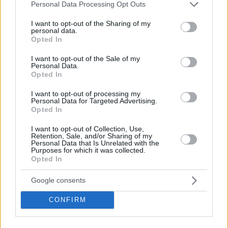
Please note that this website/app uses one or more Google
Personal Data Processing Opt Outs
services and may gather and store information including but
not limited to your visit or usage behaviour. You may click to
I want to opt-out of the Sharing of my
personal data.
grant or deny consent to Google and its third-party tags to
Opted In
use your data for below specified purposes in below Google
consent section.
I want to opt-out of the Sale of my
Personal Data.
Opted In
I want to opt-out of processing my
Personal Data for Targeted Advertising.
Opted In
I want to opt-out of Collection, Use,
Κοινοποιήστε
Retention, Sale, and/or Sharing of my
Personal Data that Is Unrelated with the
Purposes for which it was collected.
Opted In
Προηγούμενη
Επόμενη
Google consents
Ημέρα Ζακύνθου
Κοινή Γνώμη Κυκλάδων
CONFIRM
Τα σχόλια έχουν απενεργοποιηθεί για