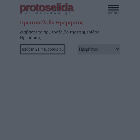
protoselida
efimeridon.gr
Πρωτοσέλιδο Ημερήσιος
Διαβάστε το πρωτοσέλιδο της εφημερίδας
Ημερήσιος