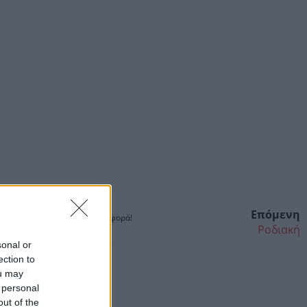
Επόμενη
ίτε. Αριστερό κλικ για επαναφορά!
Ροδιακή
sonal or
ection to
ou may
 personal
out of the