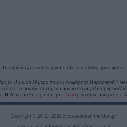
Τα σχόλια έχουν απενεργοποιηθεί για όλους προσωρινά!
ρίδας Η Κέρκυρα Σήμερα που κυκλοφόρησε Παρασκευή 7 Νοε
ατήστε το ποντίκι πατημένο πάνω στο μεγάλο πρωτοσέλιδ
ίδας Η Κέρκυρα Σήμερα πατήστε
εδώ
ή πατήστε από μενού "Αρ
Copyright © 2012 - 2026 protoselidaefimeridon.gr
Επικοινωνία:
info@protoselidaefimeridon.gr