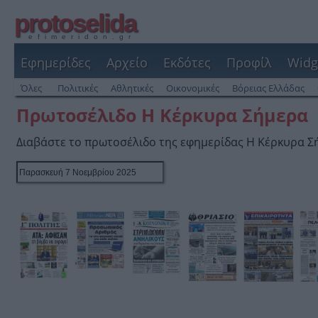
protoselida
efimeridon.gr
Εφημερίδες
Αρχείο
Εκδότες
Προφίλ
Widg
Όλες
Πολιτικές
Αθλητικές
Οικονομικές
Βόρειας Ελλάδας
Πρωτοσέλιδο Η Κέρκυρα Σήμερα
Διαβάστε το πρωτοσέλιδο της εφημερίδας Η Κέρκυρα Σ