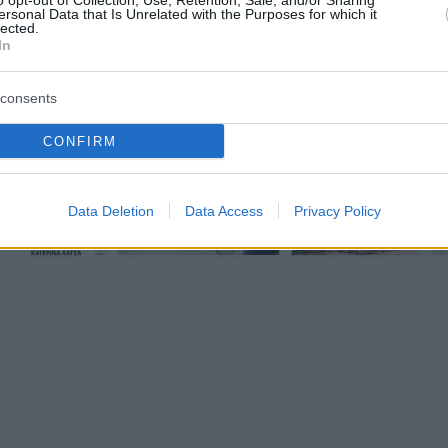
o opt-out of Collection, Use, Retention, Sale, and/or Sharing
ersonal Data that Is Unrelated with the Purposes for which it
lected.
In
consents
CONFIRM
Data Deletion
Data Access
Privacy Policy