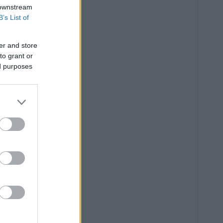
 downstream
B’s List of
er and store
to grant or
ed purposes