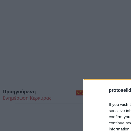
protoseli
Προηγούμενη
Αριστερό κλικ με το ποντ
Ενημέρωση Κέρκυρας
If you wish 
sensitive in
confirm you
continue se
information 