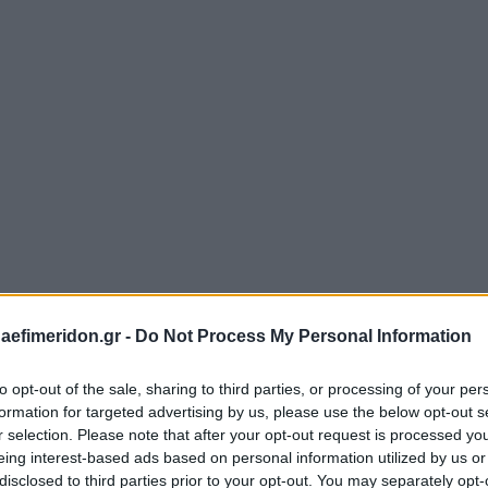
daefimeridon.gr -
Do Not Process My Personal Information
ίκι πάνω στην εφημερίδα και σύρετε για να
μεγεθύνετε
στο σημείο που επιθυμε
to opt-out of the sale, sharing to third parties, or processing of your per
formation for targeted advertising by us, please use the below opt-out s
r selection. Please note that after your opt-out request is processed y
eing interest-based ads based on personal information utilized by us or
disclosed to third parties prior to your opt-out. You may separately opt-