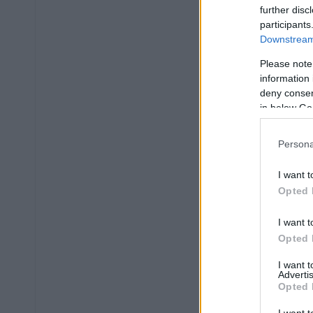
further disc
participants
Downstream 
Please note
information 
deny consent
in below Go
Persona
I want t
Opted 
I want t
Opted 
I want 
Advertis
Opted 