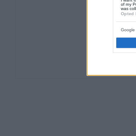
I want t
of my P
was col
Opted 
Google 