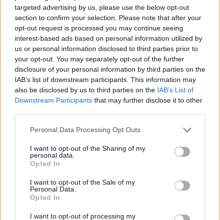
targeted advertising by us, please use the below opt-out
section to confirm your selection. Please note that after your
opt-out request is processed you may continue seeing
interest-based ads based on personal information utilized by
us or personal information disclosed to third parties prior to
your opt-out. You may separately opt-out of the further
disclosure of your personal information by third parties on the
IAB’s list of downstream participants. This information may
also be disclosed by us to third parties on the
IAB’s List of
Downstream Participants
that may further disclose it to other
third parties.
Κοινοποιήστε
Please note that this website/app uses one or more Google
Personal Data Processing Opt Outs
services and may gather and store information including but
not limited to your visit or usage behaviour. You may click to
I want to opt-out of the Sharing of my
personal data.
grant or deny consent to Google and its third-party tags to
Opted In
Οπισθόφυλλο εφημερίδας Financial Mirror
use your data for below specified purposes in below Google
Kύπρου
consent section.
I want to opt-out of the Sale of my
Personal Data.
Opted In
I want to opt-out of processing my