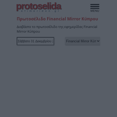
protoselida
efimeridon.gr
Πρωτοσέλιδο Financial Mirror Kύπρου
Διαβάστε το πρωτοσέλιδο της εφημερίδας Financial
Mirror Kύπρου