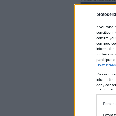
protoseli
If you wish 
sensitive in
confirm you
continue se
information 
further disc
participants
Downstream 
Please note
information 
deny consent
in below Go
Persona
I want t