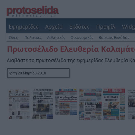
protoselida
efimeridon.gr
Εφημερίδες
Αρχείο
Εκδότες
Προφίλ
Widg
Όλες
Πολιτικές
Αθλητικές
Οικονομικές
Βόρειας Ελλάδας
Πρωτοσέλιδο Ελευθερία Καλαμάτ
Διαβάστε το πρωτοσέλιδο της εφημερίδας Ελευθερία Κ