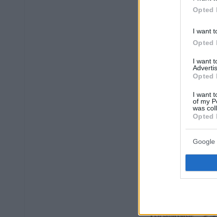
Opted 
I want t
Opted 
I want 
Advertis
Opted 
I want t
of my P
was col
Opted 
Google 