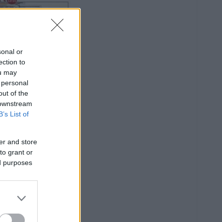
sonal or
ection to
ou may
 personal
out of the
 downstream
B’s List of
er and store
to grant or
ed purposes