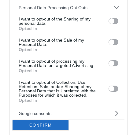
Please note that this website/app uses one or more Google
Personal Data Processing Opt Outs
services and may gather and store information including but
not limited to your visit or usage behaviour. You may click to
I want to opt-out of the Sharing of my
personal data.
grant or deny consent to Google and its third-party tags to
Opted In
use your data for below specified purposes in below Google
consent section.
I want to opt-out of the Sale of my
Personal Data.
Opted In
I want to opt-out of processing my
Personal Data for Targeted Advertising.
Opted In
I want to opt-out of Collection, Use,
Retention, Sale, and/or Sharing of my
Κοινοποιήστε
Personal Data that Is Unrelated with the
Purposes for which it was collected.
Opted In
Προηγούμενη
Επόμενη
Google consents
Πρωινός Τύπος Δρ.
Ολύμπιο Βήμα
CONFIRM