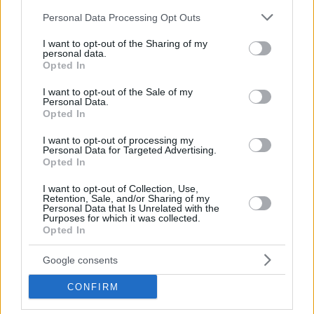
Please note that this website/app uses one or more Google
Personal Data Processing Opt Outs
services and may gather and store information including but
not limited to your visit or usage behaviour. You may click to
I want to opt-out of the Sharing of my
personal data.
grant or deny consent to Google and its third-party tags to
Opted In
use your data for below specified purposes in below Google
consent section.
I want to opt-out of the Sale of my
Personal Data.
Opted In
I want to opt-out of processing my
Personal Data for Targeted Advertising.
Opted In
I want to opt-out of Collection, Use,
Retention, Sale, and/or Sharing of my
Κοινοποιήστε
Personal Data that Is Unrelated with the
Purposes for which it was collected.
Opted In
Προηγούμενη
Επόμενη
Google consents
Πρωινός Τύπος Δρ.
Ολύμπιο Βήμα
CONFIRM