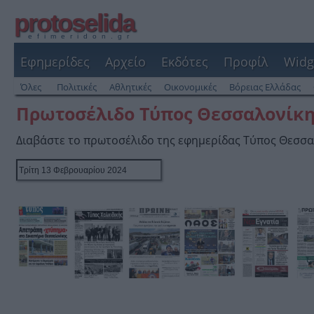
protoselida
efimeridon.gr
Εφημερίδες
Αρχείο
Εκδότες
Προφίλ
Widg
Όλες
Πολιτικές
Αθλητικές
Οικονομικές
Βόρειας Ελλάδας
Πρωτοσέλιδο Τύπος Θεσσαλονίκη
Διαβάστε το πρωτοσέλιδο της εφημερίδας Τύπος Θεσσα