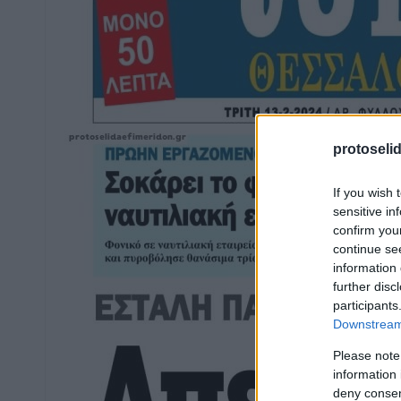
protoseli
If you wish 
sensitive in
confirm you
continue se
information 
further disc
participants
Downstream 
Please note
information 
deny consent