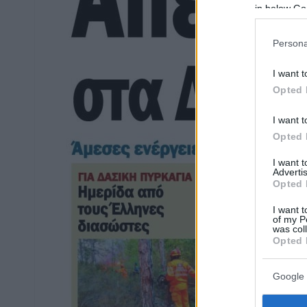
in below Go
Persona
I want t
Opted 
I want t
Opted 
I want 
Advertis
Opted 
I want t
of my P
was col
Opted 
Google 