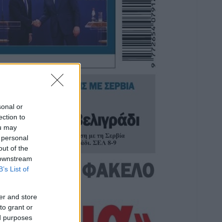
sonal or
ection to
ou may
 personal
out of the
 downstream
B’s List of
er and store
to grant or
ed purposes