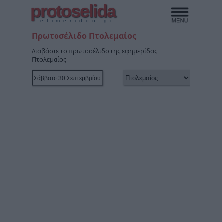
protoselida
efimeridon.gr
Πρωτοσέλιδο Πτολεμαίος
Διαβάστε το πρωτοσέλιδο της εφημερίδας
Πτολεμαίος