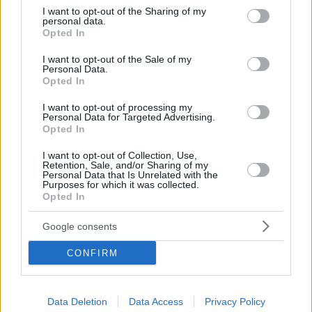
not limited to your visit or usage behaviour. You may click to
I want to opt-out of the Sharing of my
personal data.
grant or deny consent to Google and its third-party tags to
Opted In
use your data for below specified purposes in below Google
consent section.
I want to opt-out of the Sale of my
Personal Data.
Opted In
I want to opt-out of processing my
Personal Data for Targeted Advertising.
Opted In
Κοινοποιήστε
I want to opt-out of Collection, Use,
Retention, Sale, and/or Sharing of my
Personal Data that Is Unrelated with the
Purposes for which it was collected.
Προηγούμενη
Επόμενη
Opted In
Πρωινή Κοζάνης
Ο Χρόνος Κοζάνης
Google consents
CONFIRM
Τα σχόλια έχουν απενεργοποιηθεί για
όλους προσωρινά!
Data Deletion
Data Access
Privacy Policy