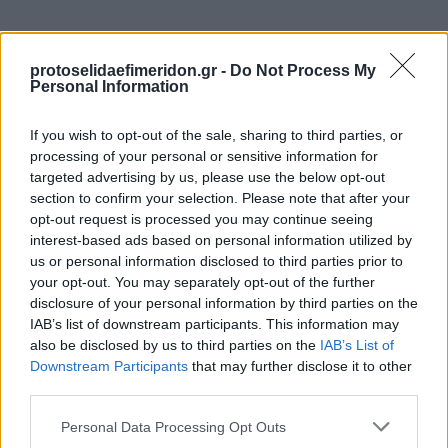
protoselidaefimeridon.gr -
Do Not Process My
Personal Information
If you wish to opt-out of the sale, sharing to third parties, or
processing of your personal or sensitive information for
targeted advertising by us, please use the below opt-out
section to confirm your selection. Please note that after your
Προηγούμενη
Επόμενη
opt-out request is processed you may continue seeing
Πρωινή Κοζάνης
Ο Χρόνος Κοζάνης
interest-based ads based on personal information utilized by
us or personal information disclosed to third parties prior to
your opt-out. You may separately opt-out of the further
disclosure of your personal information by third parties on the
IAB’s list of downstream participants. This information may
also be disclosed by us to third parties on the
IAB’s List of
Downstream Participants
that may further disclose it to other
third parties.
Please note that this website/app uses one or more Google
Personal Data Processing Opt Outs
services and may gather and store information including but