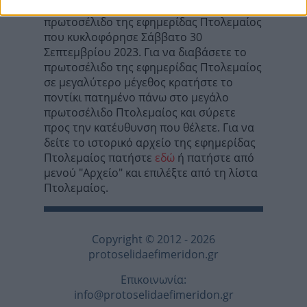
Σε αυτή τη σελίδα θα βρείτε το
πρωτοσέλιδο της εφημερίδας Πτολεμαίος
που κυκλοφόρησε Σάββατο 30
Σεπτεμβρίου 2023. Για να διαβάσετε το
πρωτοσέλιδο της εφημερίδας Πτολεμαίος
σε μεγαλύτερο μέγεθος κρατήστε το
ποντίκι πατημένο πάνω στο μεγάλο
πρωτοσέλιδο Πτολεμαίος και σύρετε
προς την κατέυθυνση που θέλετε. Για να
δείτε το ιστορικό αρχείο της εφημερίδας
Πτολεμαίος πατήστε
εδώ
ή πατήστε από
μενού "Αρχείο" και επιλέξτε από τη λίστα
Πτολεμαίος.
Copyright © 2012 - 2026
protoselidaefimeridon.gr
Επικοινωνία:
info@protoselidaefimeridon.gr