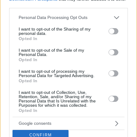
third parties.
Please note that this website/app uses one or more Google
Personal Data Processing Opt Outs
services and may gather and store information including but
not limited to your visit or usage behaviour. You may click to
I want to opt-out of the Sharing of my
personal data.
grant or deny consent to Google and its third-party tags to
Opted In
use your data for below specified purposes in below Google
consent section.
I want to opt-out of the Sale of my
Personal Data.
Opted In
I want to opt-out of processing my
Personal Data for Targeted Advertising.
Opted In
I want to opt-out of Collection, Use,
Retention, Sale, and/or Sharing of my
Personal Data that Is Unrelated with the
Κοινοποιήστε
Purposes for which it was collected.
Opted In
Google consents
Προηγούμενη
Επόμενη
Νέα Εγνατία
Χρονικά Δράμας
CONFIRM