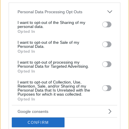
third parties.
Please note that this website/app uses one or more Google
Personal Data Processing Opt Outs
services and may gather and store information including but
not limited to your visit or usage behaviour. You may click to
I want to opt-out of the Sharing of my
personal data.
grant or deny consent to Google and its third-party tags to
Opted In
use your data for below specified purposes in below Google
consent section.
I want to opt-out of the Sale of my
Personal Data.
Opted In
I want to opt-out of processing my
Personal Data for Targeted Advertising.
Opted In
I want to opt-out of Collection, Use,
Κοινοποιήστε
Retention, Sale, and/or Sharing of my
Personal Data that Is Unrelated with the
Purposes for which it was collected.
Opted In
Προηγούμενη
Επόμενη
Google consents
Πρωινά Νέα Ιωαννίνων
Ελεύθερη Θράκη
CONFIRM