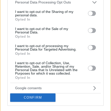
Please note that this website/app uses one or more Google
Personal Data Processing Opt Outs
services and may gather and store information including but
not limited to your visit or usage behaviour. You may click to
I want to opt-out of the Sharing of my
personal data.
grant or deny consent to Google and its third-party tags to
Opted In
use your data for below specified purposes in below Google
consent section.
I want to opt-out of the Sale of my
Personal Data.
Opted In
I want to opt-out of processing my
Personal Data for Targeted Advertising.
Opted In
I want to opt-out of Collection, Use,
Κοινοποιήστε
Retention, Sale, and/or Sharing of my
Personal Data that Is Unrelated with the
Purposes for which it was collected.
Opted In
Προηγούμενη
Επόμενη
Google consents
Νέα Εγνατία
Πρωινός Τύπος Δρ.
CONFIRM
Τα σχόλια έχουν απενεργοποιηθεί για