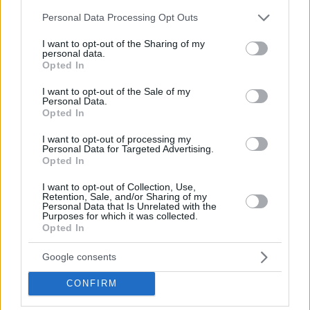
Please note that this website/app uses one or more Google
Personal Data Processing Opt Outs
services and may gather and store information including but
not limited to your visit or usage behaviour. You may click to
I want to opt-out of the Sharing of my
personal data.
grant or deny consent to Google and its third-party tags to
Opted In
use your data for below specified purposes in below Google
consent section.
I want to opt-out of the Sale of my
Personal Data.
Opted In
I want to opt-out of processing my
Personal Data for Targeted Advertising.
Opted In
Κοινοποιήστε
I want to opt-out of Collection, Use,
Retention, Sale, and/or Sharing of my
Personal Data that Is Unrelated with the
Purposes for which it was collected.
Opted In
Προηγούμενη
Επόμενη
Ερμής
Ηπειρωτικός Αγών
Google consents
CONFIRM