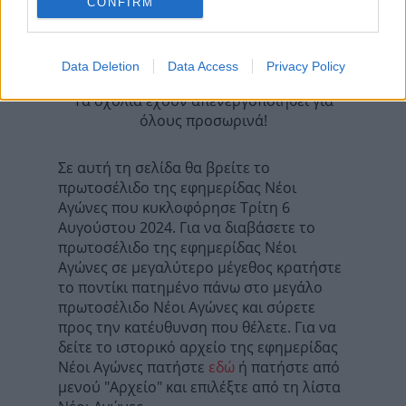
Επόμενη
CONFIRM
Πρωινά Νέα Ιωαννίνων
Data Deletion
Data Access
Privacy Policy
Τα σχόλια έχουν απενεργοποιηθεί για
όλους προσωρινά!
Σε αυτή τη σελίδα θα βρείτε το
πρωτοσέλιδο της εφημερίδας Νέοι
Αγώνες που κυκλοφόρησε Τρίτη 6
Αυγούστου 2024. Για να διαβάσετε το
πρωτοσέλιδο της εφημερίδας Νέοι
Αγώνες σε μεγαλύτερο μέγεθος κρατήστε
το ποντίκι πατημένο πάνω στο μεγάλο
πρωτοσέλιδο Νέοι Αγώνες και σύρετε
προς την κατέυθυνση που θέλετε. Για να
δείτε το ιστορικό αρχείο της εφημερίδας
Νέοι Αγώνες πατήστε
εδώ
ή πατήστε από
μενού "Αρχείο" και επιλέξτε από τη λίστα