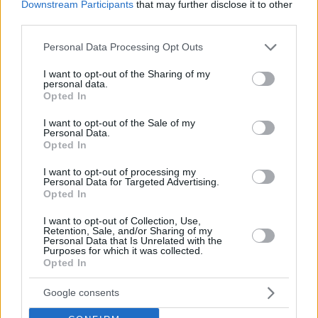
Downstream Participants
that may further disclose it to other
third parties.
Please note that this website/app uses one or more Google
Personal Data Processing Opt Outs
services and may gather and store information including but
not limited to your visit or usage behaviour. You may click to
I want to opt-out of the Sharing of my
personal data.
grant or deny consent to Google and its third-party tags to
Opted In
use your data for below specified purposes in below Google
consent section.
I want to opt-out of the Sale of my
Personal Data.
Opted In
I want to opt-out of processing my
Personal Data for Targeted Advertising.
Opted In
I want to opt-out of Collection, Use,
Retention, Sale, and/or Sharing of my
Κοινοποιήστε
Personal Data that Is Unrelated with the
Purposes for which it was collected.
Opted In
Προηγούμενη
Google consents
Ανεξάρτητος Ηπείρου