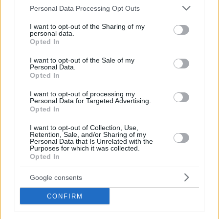
Please note that this website/app uses one or more Google
Personal Data Processing Opt Outs
services and may gather and store information including but
not limited to your visit or usage behaviour. You may click to
I want to opt-out of the Sharing of my
personal data.
grant or deny consent to Google and its third-party tags to
Opted In
use your data for below specified purposes in below Google
consent section.
I want to opt-out of the Sale of my
Personal Data.
Opted In
I want to opt-out of processing my
Personal Data for Targeted Advertising.
Opted In
I want to opt-out of Collection, Use,
Κοινοποιήστε
Retention, Sale, and/or Sharing of my
Personal Data that Is Unrelated with the
Purposes for which it was collected.
Opted In
Προηγούμενη
Επόμενη
Google consents
Πρωινή Κιλκίς
Πρωινός Τύπος Δρ.
CONFIRM