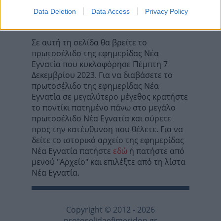
Τα σχόλια έχουν απενεργοποιηθεί για
Data Deletion
Data Access
Privacy Policy
όλους προσωρινά!
Σε αυτή τη σελίδα θα βρείτε το
πρωτοσέλιδο της εφημερίδας Νέα
Εγνατία που κυκλοφόρησε Πέμπτη 7
Δεκεμβρίου 2023. Για να διαβάσετε το
πρωτοσέλιδο της εφημερίδας Νέα
Εγνατία σε μεγαλύτερο μέγεθος κρατήστε
το ποντίκι πατημένο πάνω στο μεγάλο
πρωτοσέλιδο Νέα Εγνατία και σύρετε
προς την κατέυθυνση που θέλετε. Για να
δείτε το ιστορικό αρχείο της εφημερίδας
Νέα Εγνατία πατήστε
εδώ
ή πατήστε από
μενού "Αρχείο" και επιλέξτε από τη λίστα
Νέα Εγνατία.
Copyright © 2012 - 2026
protoselidaefimeridon.gr