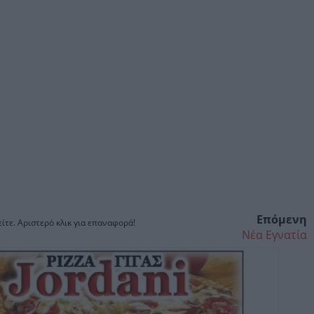
Επόμενη
ίτε. Αριστερό κλικ για επαναφορά!
Νέα Εγνατία