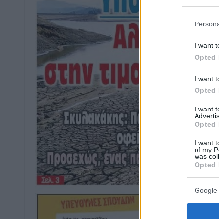
Persona
I want t
Opted 
I want t
Opted 
I want 
Advertis
Opted 
I want t
of my P
was col
Opted 
Google 