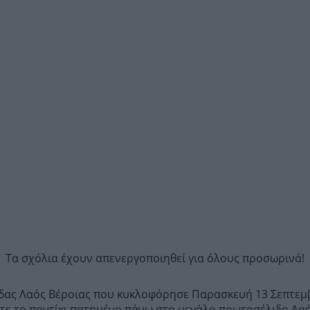
Τα σχόλια έχουν απενεργοποιηθεί για όλους προσωρινά!
ίδας Λαός Βέροιας που κυκλοφόρησε Παρασκευή 13 Σεπτεμβ
τε το ποντίκι πατημένο πάνω στο μεγάλο πρωτοσέλιδο Λαός