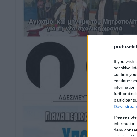
protoseli
If you wish 
sensitive in
confirm you
continue se
information 
further disc
participants
Downstream 
Please note
information 
deny consent
in below Go