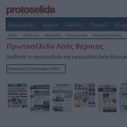
protoselida
efimeridon.gr
Εφημερίδες
Αρχείο
Εκδότες
Προφίλ
Widg
Όλες
Πολιτικές
Αθλητικές
Οικονομικές
Βόρειας Ελλάδας
Πρωτοσέλιδο Λαός Βέροιας
Διαβάστε το πρωτοσέλιδο της εφημερίδας Λαός Βέροια