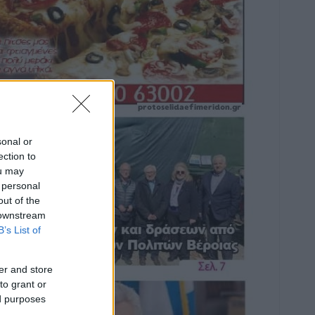
sonal or
ection to
ou may
 personal
out of the
 downstream
B’s List of
er and store
to grant or
ed purposes