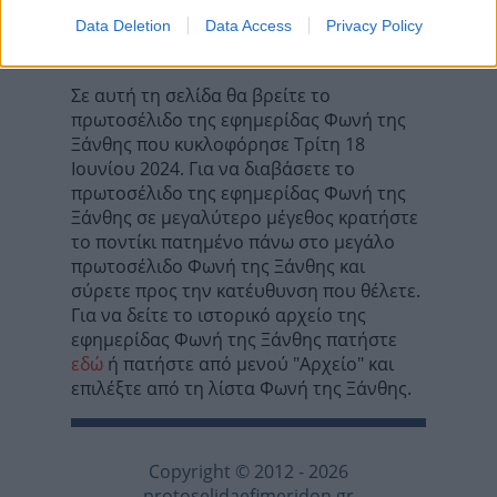
Τα σχόλια έχουν απενεργοποιηθεί για
Data Deletion
Data Access
Privacy Policy
όλους προσωρινά!
Σε αυτή τη σελίδα θα βρείτε το
πρωτοσέλιδο της εφημερίδας Φωνή της
Ξάνθης που κυκλοφόρησε Τρίτη 18
Ιουνίου 2024. Για να διαβάσετε το
πρωτοσέλιδο της εφημερίδας Φωνή της
Ξάνθης σε μεγαλύτερο μέγεθος κρατήστε
το ποντίκι πατημένο πάνω στο μεγάλο
πρωτοσέλιδο Φωνή της Ξάνθης και
σύρετε προς την κατέυθυνση που θέλετε.
Για να δείτε το ιστορικό αρχείο της
εφημερίδας Φωνή της Ξάνθης πατήστε
εδώ
ή πατήστε από μενού "Αρχείο" και
επιλέξτε από τη λίστα Φωνή της Ξάνθης.
Copyright © 2012 - 2026
protoselidaefimeridon.gr