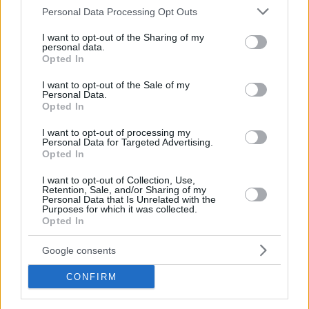
Please note that this website/app uses one or more Google
Personal Data Processing Opt Outs
services and may gather and store information including but
not limited to your visit or usage behaviour. You may click to
I want to opt-out of the Sharing of my
personal data.
grant or deny consent to Google and its third-party tags to
Opted In
use your data for below specified purposes in below Google
consent section.
I want to opt-out of the Sale of my
Personal Data.
Opted In
I want to opt-out of processing my
Personal Data for Targeted Advertising.
Opted In
I want to opt-out of Collection, Use,
Κοινοποιήστε
Retention, Sale, and/or Sharing of my
Personal Data that Is Unrelated with the
Purposes for which it was collected.
Opted In
Προηγούμενη
Επόμενη
Google consents
Ελεύθερη Θράκη
Ταχυδρόμος
CONFIRM