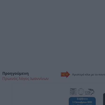
Προηγούμενη
Αριστερό κλικ με το ποντ
Πρωινός λόγος Ιωαννίνων