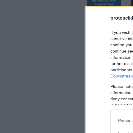
protoseli
If you wish 
sensitive in
confirm you
continue se
information 
further disc
participants
Downstream 
Please note
information 
deny consent
in below Go
Persona