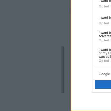
I want t
Opted 
I want t
Opted 
I want 
Advertis
Opted 
I want t
of my P
was col
Opted 
Google 