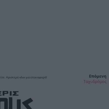
Επόμενη
ίτε. Αριστερό κλικ για επαναφορά!
Ταχυδρόμος