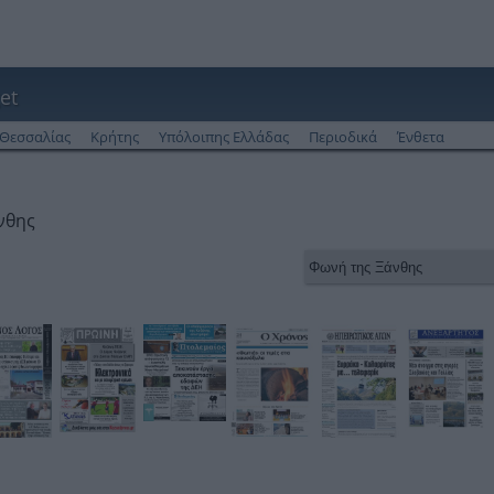
et
Θεσσαλίας
Κρήτης
Υπόλοιπης Ελλάδας
Περιοδικά
Ένθετα
νθης