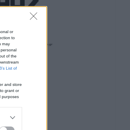
sonal or
ection to
ou may
 personal
out of the
 downstream
B’s List of
er and store
to grant or
ed purposes