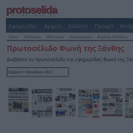
protoselida
efimeridon.gr
Εφημερίδες
Αρχείο
Εκδότες
Προφίλ
Widg
Όλες
Πολιτικές
Αθλητικές
Οικονομικές
Βόρειας Ελλάδας
Πρωτοσέλιδο Φωνή της Ξάνθης
Διαβάστε το πρωτοσέλιδο της εφημερίδας Φωνή της Ξά